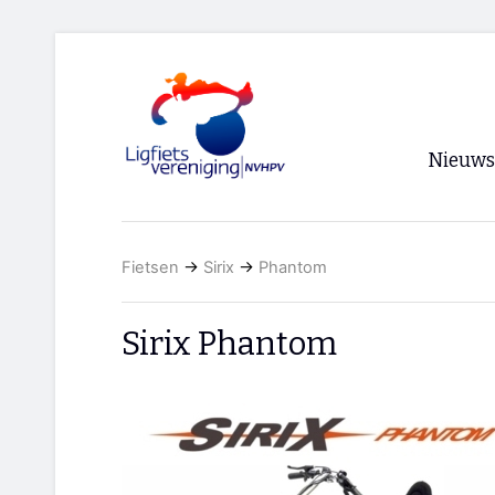
Nieuws
Voorpagi
Fietsen
→
Sirix
→
Phantom
Archief
RSS
Sirix Phantom