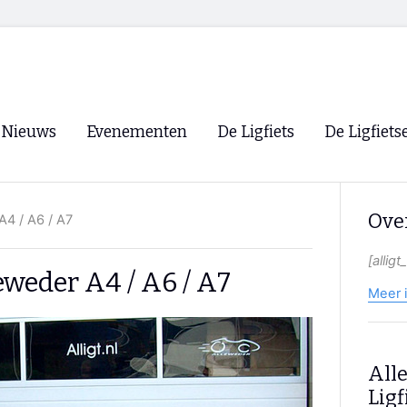
Nieuws
Evenementen
De Ligfiets
De Ligfiets
Voorpagina
Evenementen
Fietsen
Overzicht
Over
A4 / A6 / A7
Archief
Winkels
WK Ligfietsen 2026
Ligfietsvereningi
[allig
RSS
leweder A4 / A6 / A7
Lokale Fietsvere
Meer 
Paastreffen
CycleVision
EHPVA & EuSup
Alle
Oliebollentocht
Forum ligfietser
Ligf