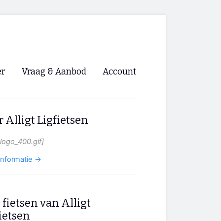
er
Vraag & Aanbod
Account
Inloggen
 Alligt Ligfietsen
Registreren
ng NVHPV
t_logo_400.gif]
nigingen
informatie →
ino 🡺
 fietsen van Alligt
s.nl 🡺
ietsen