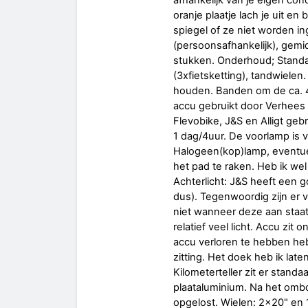
afhankelijk van je eigen con
oranje plaatje lach je uit en
spiegel of ze niet worden i
(persoonsafhankelijk), gemi
stukken. Onderhoud; Standaa
(3xfietsketting), tandwiel
houden. Banden om de ca. 4
accu gebruikt door Verhees
Flevobike, J&S en Alligt geb
1 dag/4uur. De voorlamp is v
Halogeen(kop)lamp, eventue
het pad te raken. Heb ik we
Achterlicht: J&S heeft een 
dus). Tegenwoordig zijn er v
niet wanneer deze aan staat
relatief veel licht. Accu zit
accu verloren te hebben heb
zitting. Het doek heb ik late
Kilometerteller zit er stand
plaataluminium. Na het om
opgelost. Wielen: 2x20" en 