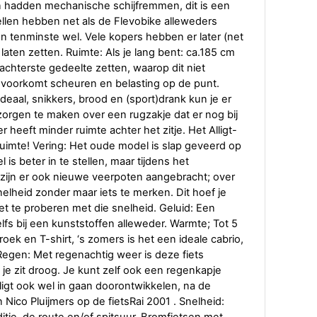
hadden mechanische schijfremmen, dit is een
ellen hebben net als de Flevobike alleweders
tenminste wel. Vele kopers hebben er later (net
aten zetten. Ruimte: Als je lang bent: ca.185 cm
achterste gedeelte zetten, waarop dit niet
 voorkomt scheuren en belasting op de punt.
 ideaal, snikkers, brood en (sport)drank kun je er
e zorgen te maken over een rugzakje dat er nog bij
 heeft minder ruimte achter het zitje. Het Alligt-
uimte! Vering: Het oude model is slap geveerd op
 is beter in te stellen, maar tijdens het
jn er ook nieuwe veerpoten aangebracht; over
elheid zonder maar iets te merken. Dit hoef je
et te proberen met die snelheid. Geluid: Een
zelfs bij een kunststoffen alleweder. Warmte; Tot 5
oek en T-shirt, ‘s zomers is het een ideale cabrio,
Regen: Met regenachtig weer is deze fiets
e zit droog. Je kunt zelf ook een regenkapje
ligt ook wel in gaan doorontwikkelen, na de
Nico Pluijmers op de fietsRai 2001 . Snelheid: