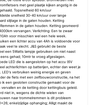
ditie, de route en/of spitsuur. Bromfietsen met
 bromfietsers met geel plaatje kijken angstig in de
ngehaald. Topsnelheid 60 km/uur
ddelde snelheid 30-40 km/uur over lange
rd slijtage in de gaten houden. Ketting
en. Remmen in de gaten houden. Ketting gesmeerd
000km vervangen. Verlichting: Een te zwaar
 10Ah voor misschien wel een hele week.
ruiken een lichter accu van 4Ah is voldoende voor
aak veel te slecht. J&S gebruikt de beste
el een 5Watts lampje gebruiken om niet naast
l eens gehad; 10mtr te vroeg afgeslagen.
goede LED die is aangesloten op het accu (6V
eel achterlichten op batterijen, echter dan weet je
. LED's verbruiken weinig energie en geven
 onder de fiets met een zelfbouwconstructie, na het
 ik een gesloten constructie gemaakt voor de
n vervallen en de ketting door kettingbuis geleid.
aard niet in, wegens de dichte wielen van
bouwen naar trommelremmen is dit probleem
1x26; enkelzijdige ophanging; Alligt maakt de