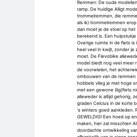
Remmen: De oude modellen 
ramp. De huidige Alligt mod
trommelremmen, die remmen 
als ik) trommelremmen erop l
dan moet je de stoel op het 
berekend is. Een hulpstukje
Overige ruimte in de fiets is
heel veel in kwijt, zonder j
moet. De Flevobike alleweder
model biedt nog veel meer r
de voorwielen, het achterwiel
ombouwen van de remmen zi
hobbels vlieg je met hoge sn
met een gewone (lig)fiets ni
alleweder is altijd gehorig, 
graden Celcius in de korte br
‘s winters goed aankleden. 
GEWELDIG! Een hoed op en j
maken, hier zal misschien Al
doordachte ontwikkeling van 