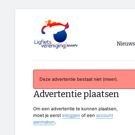
Nieuws
Voorpagi
Archief
Deze advertentie bestaat niet (meer).
RSS
Advertentie plaatsen
Om een advertentie te kunnen plaatsen,
moet je eerst
inloggen
of een
account
aanmaken
.