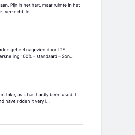
gaan. Pijn in het hart, maar ruimte in het
 verkocht. In ...
ndor: geheel nagezien door LTE
ersnelling 100% - standaard – Son...
t trike, as it has hardly been used. I
 have ridden it very l...