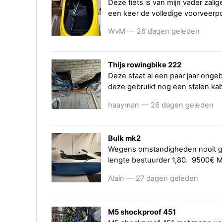
Deze fiets is van mijn vader zali
een keer de volledige voorveerp
WvM — 26 dagen geleden
Thijs rowingbike 222
Deze staat al een paar jaar ongeb
deze gebruikt nog een stalen ka
haayman — 26 dagen geleden
Bulk mk2
Wegens omstandigheden nooit geb
lengte bestuurder 1,80. 9500€ M
Alain — 27 dagen geleden
M5 shockproof 451