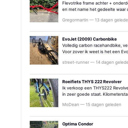
Flevotrike frame achter + onder
en met name het gedeelte waar de
Gregormartin — 13 dagen geled
EvoJet (2009) Carbonbike
Volledig carbon racehandbike, v
Voor zover ik weet is het een Evoj
street-runner — 14 dagen geled
Roeifiets THYS 222 Revolver
Ik verkoop een THYS222 Revolver 
in zeer goede staat. Kilometersta
MoDean — 15 dagen geleden
Optima Condor