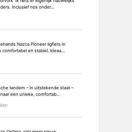
ork Ik fiets er eigenlijk nauwelijks
rs. Inclusief nos onder...
ands Nazca Pioneer ligfiets in
s comfortabel en stabiel. Ideaa...
sche tandem – In uitstekende staat –
naar een unieke, comfortab...
eden
 van Optima, niet meer nieuw