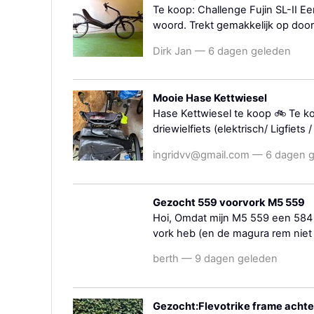
Te koop: Challenge Fujin SL-II Ee
woord. Trekt gemakkelijk op door z
Dirk Jan — 6 dagen geleden
Mooie Hase Kettwiesel
Hase Kettwiesel te koop 🚲 Te k
driewielfiets (elektrisch/ Ligfiets
ingridvv@gmail.com — 6 dagen 
Gezocht 559 voorvork M5 559
Hoi, Omdat mijn M5 559 een 584 v
vork heb (en de magura rem niet 
berth — 9 dagen geleden
Gezocht:Flevotrike frame acht