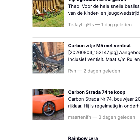
Theo: Voor de hele snelle besliss
van de kinder- en jeugdwedstrijd
TeJayLigFts — 1 dag geleden
Carbon zitje M5 met ventisit
[20260804_152147.jpg] Aangebode
Inclusief ventisit. Maat s/m Ruilen
Rvh — 2 dagen geleden
Carbon Strada 74 te koop
Carbon Strada Nr 74, bouwjaar 20
rijklaar. Hij is regelmatig in ond
maartenlfn — 3 dagen geleden
Rainbow Lyra