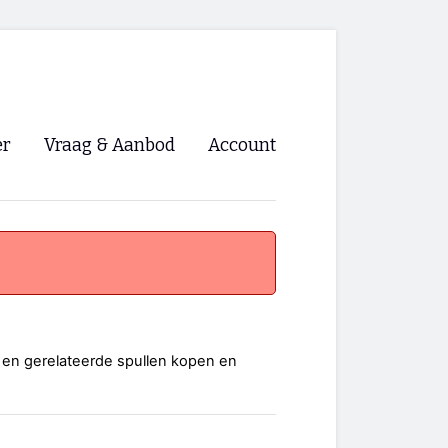
er
Vraag & Aanbod
Account
Inloggen
Registreren
ng NVHPV
nigingen
 en gerelateerde spullen kopen en
ino 🡺
s.nl 🡺