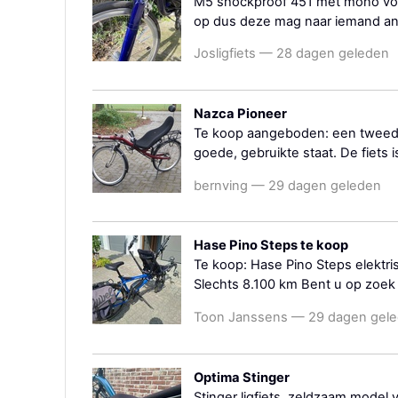
M5 shockproof 451 met mono voorv
op dus deze mag naar iemand ande
Josligfiets — 28 dagen geleden
Nazca Pioneer
Te koop aangeboden: een tweedeh
goede, gebruikte staat. De fiets i
bernving — 29 dagen geleden
Hase Pino Steps te koop
Te koop: Hase Pino Steps elektri
Slechts 8.100 km Bent u op zoek 
Toon Janssens — 29 dagen gel
Optima Stinger
Stinger ligfiets, zeldzaam model