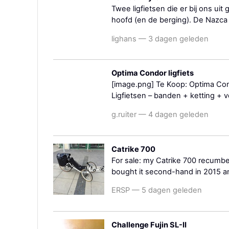
Twee ligfietsen die er bij ons uit 
hoofd (en de berging). De Nazca is
lighans — 3 dagen geleden
Optima Condor ligfiets
[image.png] Te Koop: Optima Co
Ligfietsen – banden + ketting + v
g.ruiter — 4 dagen geleden
Catrike 700
For sale: my Catrike 700 recumben
bought it second-hand in 2015 and
ERSP — 5 dagen geleden
Challenge Fujin SL-II