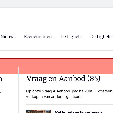
Nieuws
Evenementen
De Ligfiets
De Ligfiets
Voorpagina
Evenementen
Fietsen
Overzicht
Archief
Winkels
.
WK Ligfietsen 2026
Ligfietsvereningi
RSS
n
Vraag en Aanbod (85)
Lokale Fietsvere
Paastreffen
,
Op onze Vraag & Aanbod-pagina kunt u ligfietsen
verkopen van andere ligfietsers.
CycleVision
EHPVA & EuSup
Oliebollentocht
Forum ligfietser
Vijf ligfietsen te vergeven