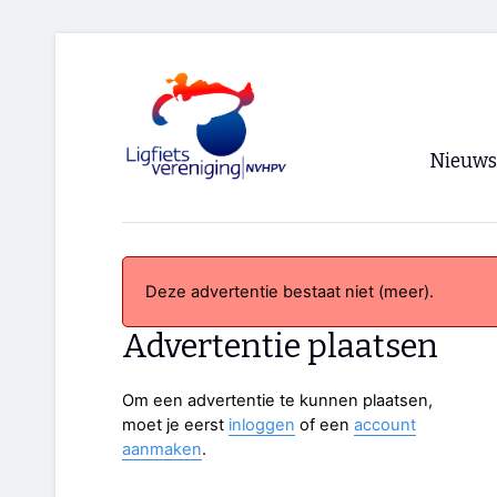
Nieuws
Voorpagi
Archief
Deze advertentie bestaat niet (meer).
RSS
Advertentie plaatsen
Om een advertentie te kunnen plaatsen,
moet je eerst
inloggen
of een
account
aanmaken
.