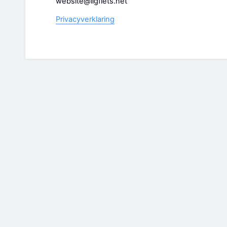
website@ligfiets.net
Privacyverklaring