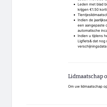
Leden met blad b
krijgen €1.50 kort
Tientjeslidmaatsc
Indien de jaarlij
een aangepaste co
automatische inca
Indien u tijdens h
Ligfiets& dat no
verschijningsdata 
Lidmaatschap 
Om uw lidmaatschap op 