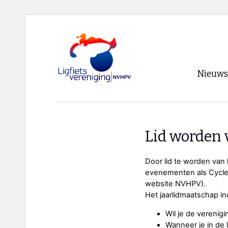
Nieuws
Voorpagi
Archief
Lid worden 
RSS
Door lid te worden van l
evenementen als Cycle V
website NVHPV).
Het jaarlidmaatschap inc
Wil je de verenigi
Wanneer je in de l