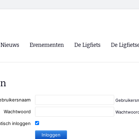
Nieuws
Evenementen
De Ligfiets
De Ligfiets
Voorpagina
Evenementen
Fietsen
Overzicht
Archief
Winkels
en
WK Ligfietsen 2026
Ligfietsvereningi
RSS
Lokale Fietsvere
ebruikersnaam
Gebruikers
Paastreffen
Wachtwoord
Wachtwoord
CycleVision
EHPVA & EuSup
tisch inloggen
Oliebollentocht
Forum ligfietser