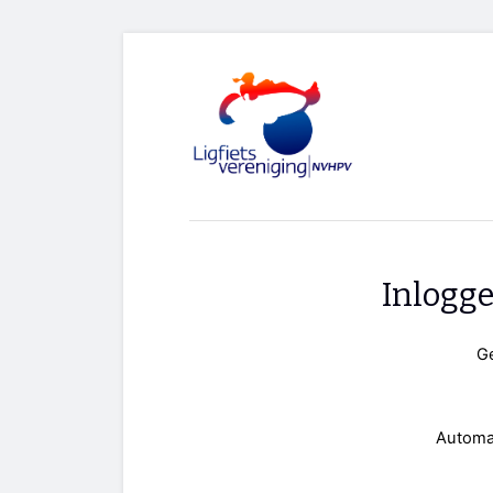
Inlogg
G
Automa