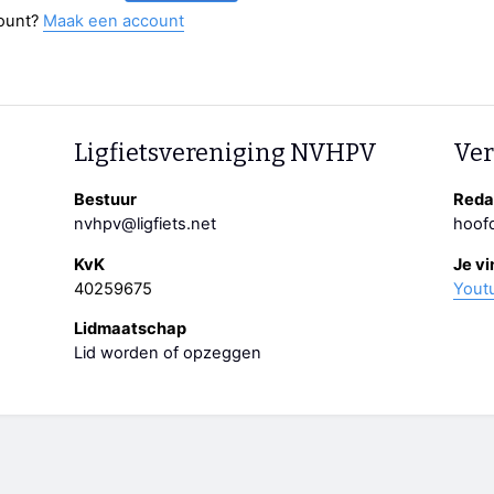
ount?
Maak een account
Ligfietsvereniging NVHPV
Ver
Bestuur
Redac
nvhpv@ligfiets.net
hoofd
KvK
Je vi
40259675
Yout
Lidmaatschap
Lid worden of opzeggen