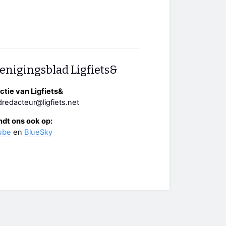
enigingsblad Ligfiets&
tie van Ligfiets&
redacteur@ligfiets.net
ndt ons ook op:
ube
en
BlueSky