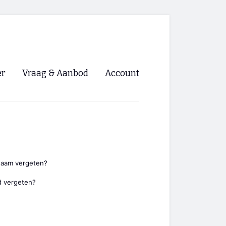
er
Vraag & Aanbod
Account
Inloggen
Registreren
ng NVHPV
nigingen
naam vergeten?
 vergeten?
ino 🡺
s.nl 🡺