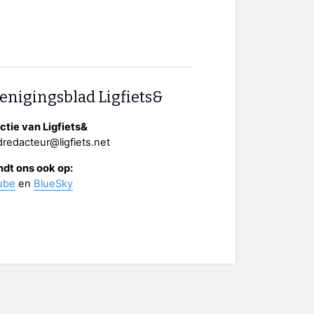
enigingsblad Ligfiets&
tie van Ligfiets&
redacteur@ligfiets.net
ndt ons ook op:
ube
en
BlueSky