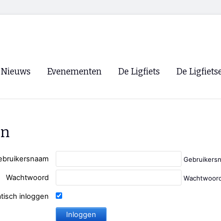
Nieuws
Evenementen
De Ligfiets
De Ligfiets
Voorpagina
Evenementen
Fietsen
Overzicht
Archief
Winkels
en
WK Ligfietsen 2026
Ligfietsvereningi
RSS
Lokale Fietsvere
ebruikersnaam
Gebruikers
Paastreffen
Wachtwoord
Wachtwoord
CycleVision
EHPVA & EuSup
tisch inloggen
Oliebollentocht
Forum ligfietser