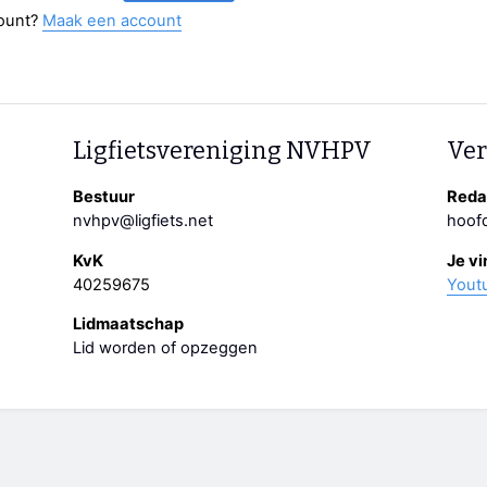
ount?
Maak een account
Ligfietsvereniging NVHPV
Ver
Bestuur
Redac
nvhpv@ligfiets.net
hoofd
KvK
Je vi
40259675
Yout
Lidmaatschap
Lid worden of opzeggen