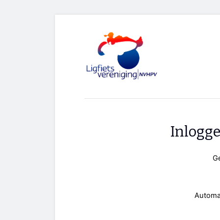
Inlogg
G
Automa