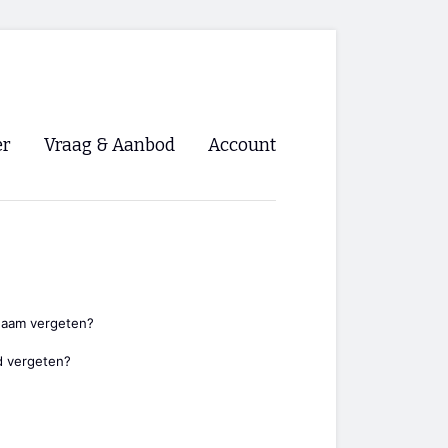
er
Vraag & Aanbod
Account
Inloggen
Registreren
ng NVHPV
nigingen
naam vergeten?
 vergeten?
ino 🡺
s.nl 🡺