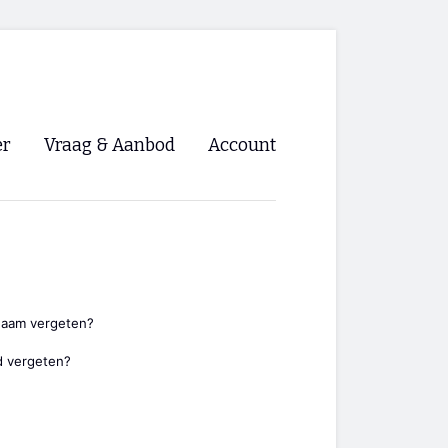
er
Vraag & Aanbod
Account
Inloggen
Registreren
ng NVHPV
nigingen
naam vergeten?
 vergeten?
ino 🡺
s.nl 🡺