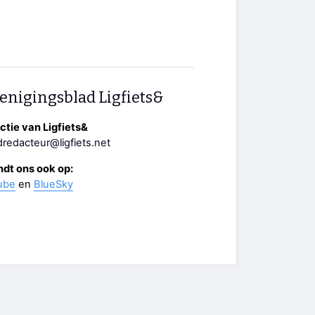
enigingsblad Ligfiets&
tie van Ligfiets&
redacteur@ligfiets.net
ndt ons ook op:
ube
en
BlueSky