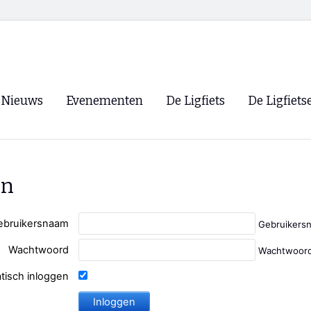
Nieuws
Evenementen
De Ligfiets
De Ligfiets
Voorpagina
Evenementen
Fietsen
Overzicht
Archief
Winkels
en
WK Ligfietsen 2026
Ligfietsvereningi
RSS
Lokale Fietsvere
ebruikersnaam
Gebruikers
Paastreffen
Wachtwoord
Wachtwoord
CycleVision
EHPVA & EuSup
tisch inloggen
Oliebollentocht
Forum ligfietser