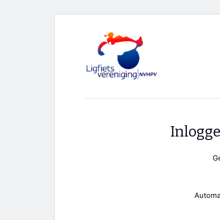
Inlogg
G
Automa