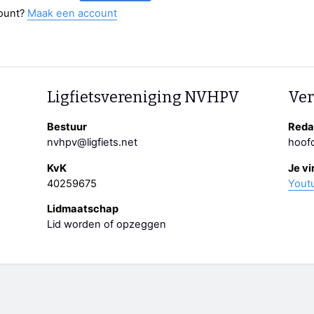
ount?
Maak een account
Ligfietsvereniging NVHPV
Ver
Bestuur
Redac
nvhpv@ligfiets.net
hoofd
KvK
Je vi
40259675
Yout
Lidmaatschap
Lid worden of opzeggen