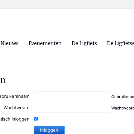
Nieuws
Evenementen
De Ligfiets
De Ligfiets
Voorpagina
Evenementen
Fietsen
Overzicht
Archief
Winkels
en
WK Ligfietsen 2026
Ligfietsvereningi
RSS
Lokale Fietsvere
ebruikersnaam
Gebruikers
Paastreffen
Wachtwoord
Wachtwoord
CycleVision
EHPVA & EuSup
tisch inloggen
Oliebollentocht
Forum ligfietser