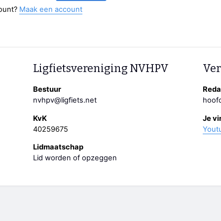
ount?
Maak een account
Ligfietsvereniging NVHPV
Ver
Bestuur
Redac
nvhpv@ligfiets.net
hoofd
KvK
Je vi
40259675
Yout
Lidmaatschap
Lid worden of opzeggen