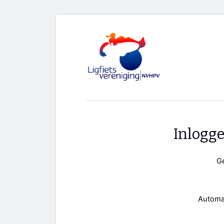
Inlogg
G
Automa