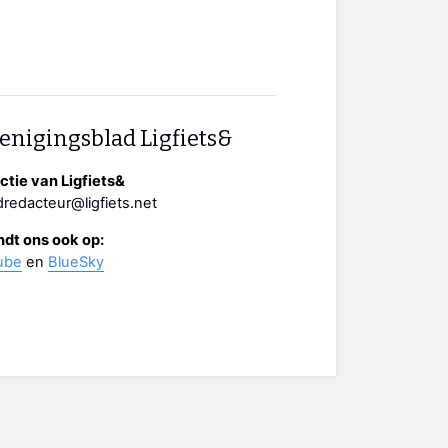
enigingsblad Ligfiets&
tie van Ligfiets&
redacteur@ligfiets.net
ndt ons ook op:
ube
en
BlueSky