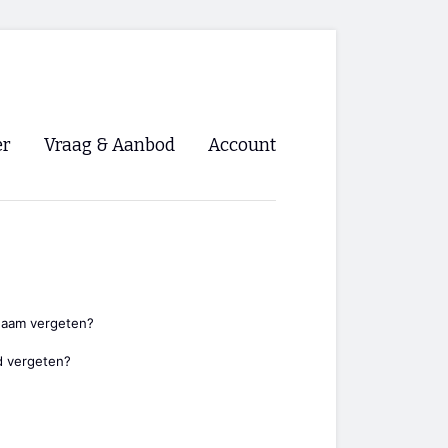
er
Vraag & Aanbod
Account
Inloggen
Registreren
ng NVHPV
nigingen
naam vergeten?
 vergeten?
ino 🡺
s.nl 🡺