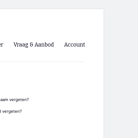
er
Vraag & Aanbod
Account
Inloggen
Registreren
ng NVHPV
nigingen
naam vergeten?
 vergeten?
ino 🡺
s.nl 🡺