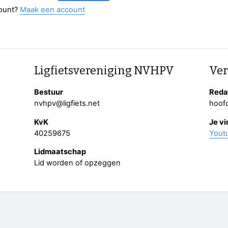
ount?
Maak een account
Ligfietsvereniging NVHPV
Ver
Bestuur
Redac
nvhpv@ligfiets.net
hoofd
KvK
Je vi
40259675
Yout
Lidmaatschap
Lid worden of opzeggen