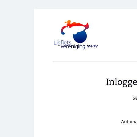
Inlogg
G
Automa