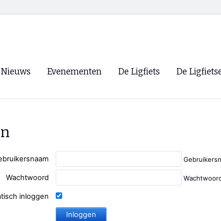
Nieuws
Evenementen
De Ligfiets
De Ligfiets
Voorpagina
Evenementen
Fietsen
Overzicht
Archief
Winkels
en
WK Ligfietsen 2026
Ligfietsvereningi
RSS
Lokale Fietsvere
ebruikersnaam
Gebruikers
Paastreffen
Wachtwoord
Wachtwoord
CycleVision
EHPVA & EuSup
tisch inloggen
Oliebollentocht
Forum ligfietser