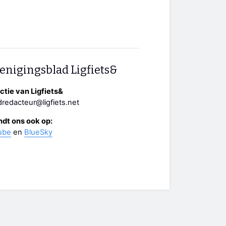
enigingsblad Ligfiets&
tie van Ligfiets&
redacteur@ligfiets.net
ndt ons ook op:
ube
en
BlueSky