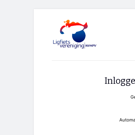
Inlogg
G
Automa