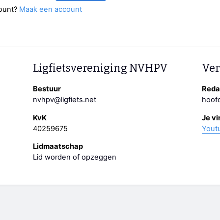
ount?
Maak een account
Ligfietsvereniging NVHPV
Ver
Bestuur
Redac
nvhpv@ligfiets.net
hoofd
KvK
Je vi
40259675
Yout
Lidmaatschap
Lid worden of opzeggen