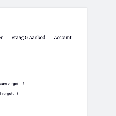
er
Vraag & Aanbod
Account
Inloggen
Registreren
ng NVHPV
nigingen
naam vergeten?
 vergeten?
ino 🡺
s.nl 🡺