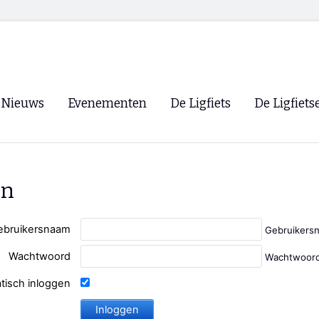
Nieuws
Evenementen
De Ligfiets
De Ligfiets
Voorpagina
Evenementen
Fietsen
Overzicht
Archief
Winkels
en
WK Ligfietsen 2026
Ligfietsvereningi
RSS
Lokale Fietsvere
ebruikersnaam
Gebruikers
Paastreffen
Wachtwoord
Wachtwoord
CycleVision
EHPVA & EuSup
tisch inloggen
Oliebollentocht
Forum ligfietser