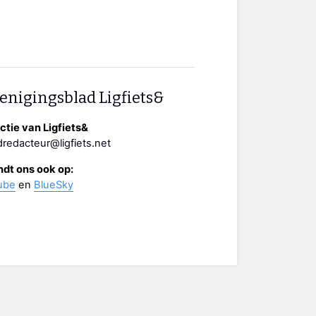
enigingsblad Ligfiets&
tie van Ligfiets&
redacteur@ligfiets.net
ndt ons ook op:
ube
en
BlueSky