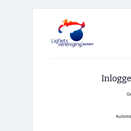
Inlogg
G
Automa