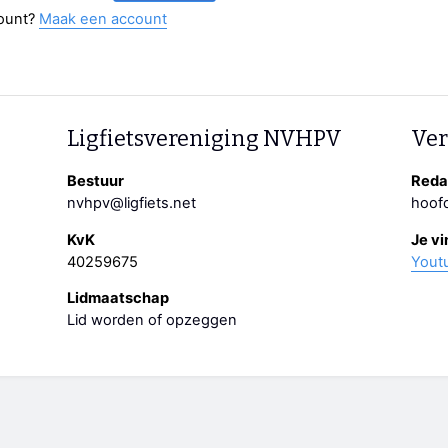
ount?
Maak een account
Ligfietsvereniging NVHPV
Ver
Bestuur
Redac
nvhpv@ligfiets.net
hoofd
KvK
Je vi
40259675
Yout
Lidmaatschap
Lid worden of opzeggen