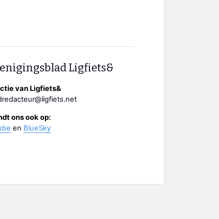
enigingsblad Ligfiets&
tie van Ligfiets&
redacteur@ligfiets.net
ndt ons ook op:
ube
en
BlueSky