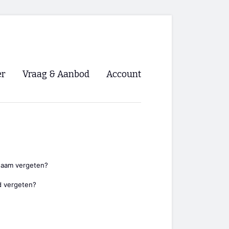
er
Vraag & Aanbod
Account
Inloggen
Registreren
ng NVHPV
nigingen
naam vergeten?
 vergeten?
ino 🡺
s.nl 🡺