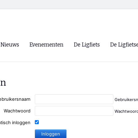
Nieuws
Evenementen
De Ligfiets
De Ligfiets
Voorpagina
Evenementen
Fietsen
Overzicht
Archief
Winkels
en
WK Ligfietsen 2026
Ligfietsvereningi
RSS
Lokale Fietsvere
ebruikersnaam
Gebruikers
Paastreffen
Wachtwoord
Wachtwoord
CycleVision
EHPVA & EuSup
tisch inloggen
Oliebollentocht
Forum ligfietser