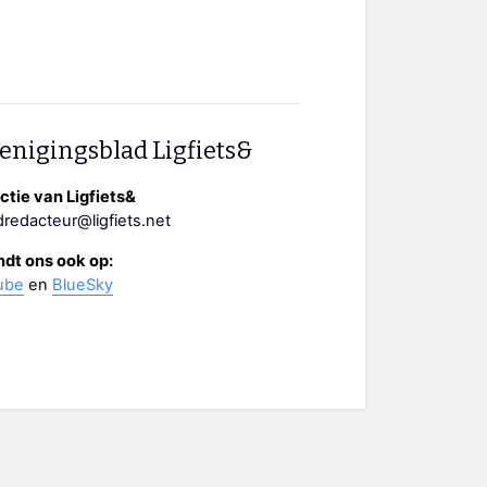
enigingsblad Ligfiets&
tie van Ligfiets&
redacteur@ligfiets.net
ndt ons ook op:
ube
en
BlueSky