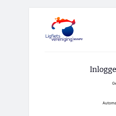
Inlogg
G
Automa