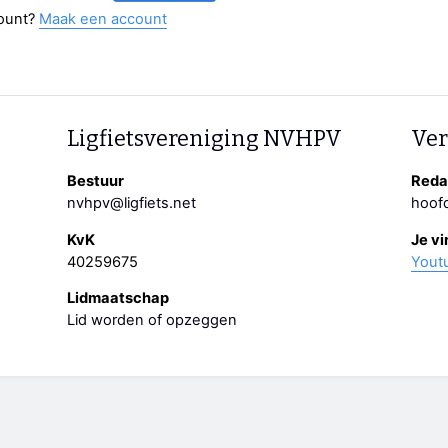
ount?
Maak een account
Ligfietsvereniging NVHPV
Ver
Bestuur
Redac
nvhpv@ligfiets.net
hoofd
KvK
Je vi
40259675
Yout
Lidmaatschap
Lid worden of opzeggen