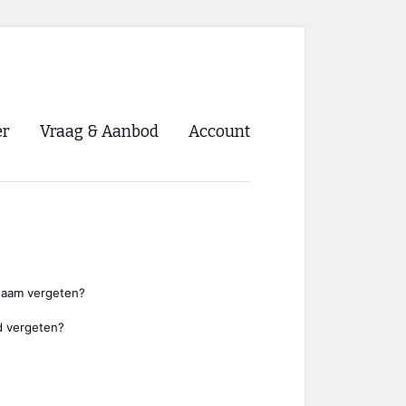
er
Vraag & Aanbod
Account
Inloggen
Registreren
ng NVHPV
nigingen
naam vergeten?
 vergeten?
ino 🡺
s.nl 🡺