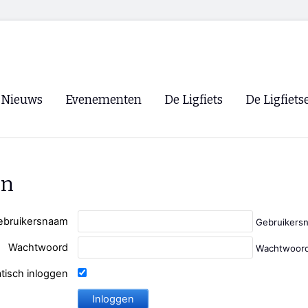
Nieuws
Evenementen
De Ligfiets
De Ligfiets
Voorpagina
Evenementen
Fietsen
Overzicht
Archief
Winkels
en
WK Ligfietsen 2026
Ligfietsvereningi
RSS
Lokale Fietsvere
ebruikersnaam
Gebruikers
Paastreffen
Wachtwoord
Wachtwoord
CycleVision
EHPVA & EuSup
tisch inloggen
Oliebollentocht
Forum ligfietser