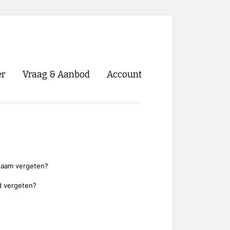
er
Vraag & Aanbod
Account
Inloggen
Registreren
ng NVHPV
nigingen
naam vergeten?
 vergeten?
ino 🡺
s.nl 🡺