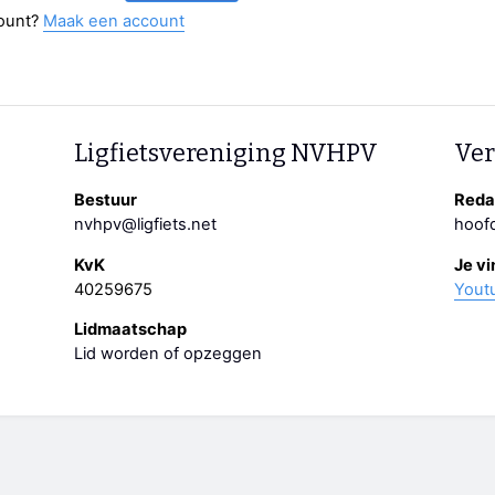
ount?
Maak een account
Ligfietsvereniging NVHPV
Ver
Bestuur
Redac
nvhpv@ligfiets.net
hoofd
KvK
Je vi
40259675
Yout
Lidmaatschap
Lid worden of opzeggen