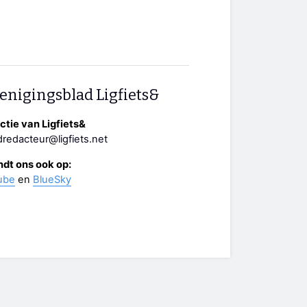
enigingsblad Ligfiets&
tie van Ligfiets&
redacteur@ligfiets.net
ndt ons ook op:
ube
en
BlueSky