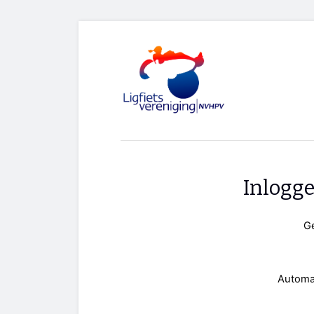
Inlogg
G
Automa