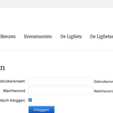
Nieuws
Evenementen
De Ligfiets
De Ligfiets
Voorpagina
Evenementen
Fietsen
Overzicht
Archief
Winkels
en
WK Ligfietsen 2026
Ligfietsvereningi
RSS
Lokale Fietsvere
ebruikersnaam
Gebruikers
Paastreffen
Wachtwoord
Wachtwoord
CycleVision
EHPVA & EuSup
tisch inloggen
Oliebollentocht
Forum ligfietser