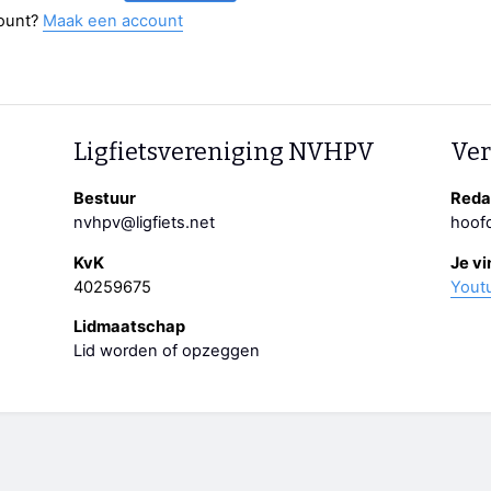
ount?
Maak een account
Ligfietsvereniging NVHPV
Ver
Bestuur
Redac
nvhpv@ligfiets.net
hoofd
KvK
Je vi
40259675
Yout
Lidmaatschap
Lid worden of opzeggen