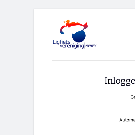
Inlogg
G
Automa