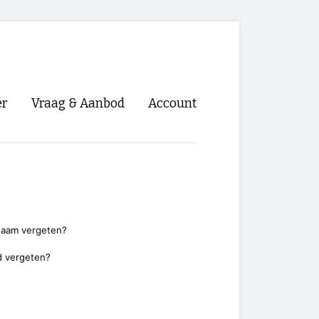
er
Vraag & Aanbod
Account
Inloggen
Registreren
ng NVHPV
nigingen
naam vergeten?
 vergeten?
ino 🡺
s.nl 🡺