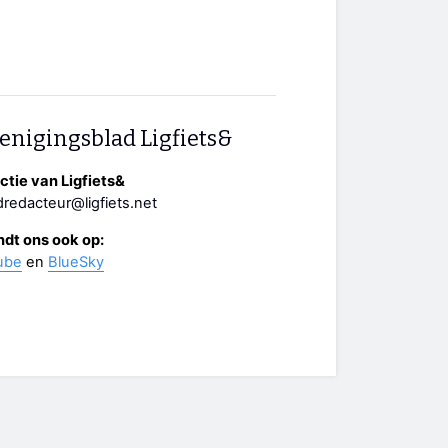
enigingsblad Ligfiets&
tie van Ligfiets&
redacteur@ligfiets.net
ndt ons ook op:
ube
en
BlueSky