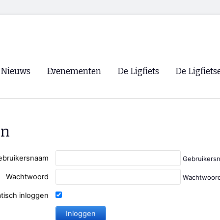
Nieuws
Evenementen
De Ligfiets
De Ligfiets
Voorpagina
Evenementen
Fietsen
Overzicht
Archief
Winkels
en
WK Ligfietsen 2026
Ligfietsvereningi
RSS
Lokale Fietsvere
ebruikersnaam
Gebruikers
Paastreffen
Wachtwoord
Wachtwoord
CycleVision
EHPVA & EuSup
tisch inloggen
Oliebollentocht
Forum ligfietser