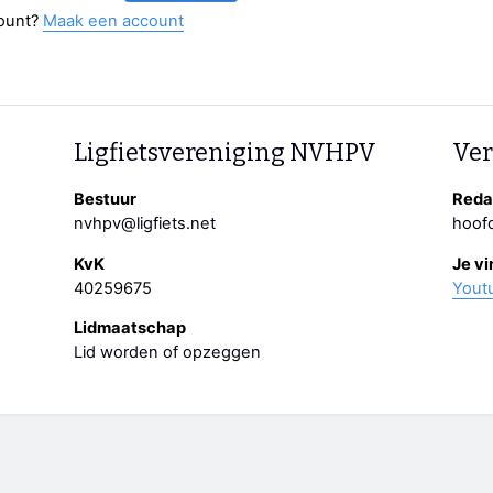
ount?
Maak een account
Ligfietsvereniging NVHPV
Ver
Bestuur
Redac
nvhpv@ligfiets.net
hoofd
KvK
Je vi
40259675
Yout
Lidmaatschap
Lid worden of opzeggen