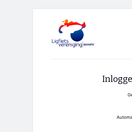
Inlogg
G
Automa