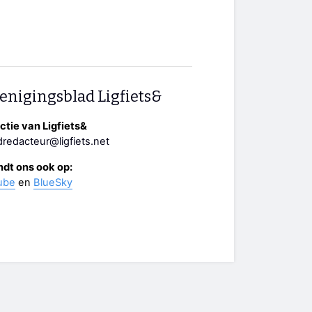
enigingsblad Ligfiets&
tie van Ligfiets&
redacteur@ligfiets.net
ndt ons ook op:
ube
en
BlueSky