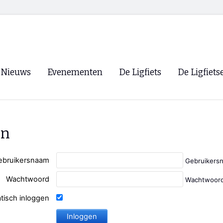
Nieuws
Evenementen
De Ligfiets
De Ligfiets
Voorpagina
Evenementen
Fietsen
Overzicht
Archief
Winkels
en
WK Ligfietsen 2026
Ligfietsvereningi
RSS
Lokale Fietsvere
ebruikersnaam
Gebruikers
Paastreffen
Wachtwoord
Wachtwoord
CycleVision
EHPVA & EuSup
tisch inloggen
Oliebollentocht
Forum ligfietser