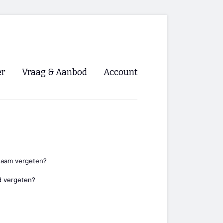
er
Vraag & Aanbod
Account
Inloggen
Registreren
ng NVHPV
nigingen
naam vergeten?
 vergeten?
ino 🡺
s.nl 🡺