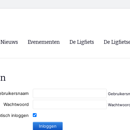
Nieuws
Evenementen
De Ligfiets
De Ligfiets
Voorpagina
Evenementen
Fietsen
Overzicht
Archief
Winkels
en
WK Ligfietsen 2026
Ligfietsvereningi
RSS
Lokale Fietsvere
ebruikersnaam
Gebruikers
Paastreffen
Wachtwoord
Wachtwoord
CycleVision
EHPVA & EuSup
tisch inloggen
Oliebollentocht
Forum ligfietser