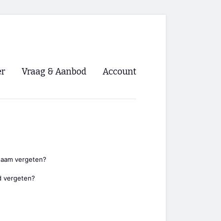
er
Vraag & Aanbod
Account
Inloggen
Registreren
ng NVHPV
nigingen
naam vergeten?
 vergeten?
ino 🡺
s.nl 🡺