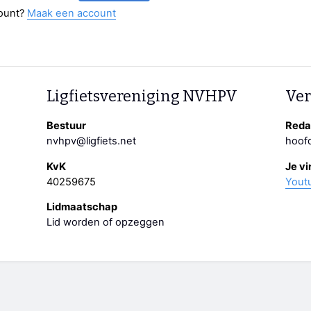
ount?
Maak een account
Ligfietsvereniging NVHPV
Ver
Bestuur
Redac
nvhpv@ligfiets.net
hoofd
KvK
Je vi
40259675
Yout
Lidmaatschap
Lid worden of opzeggen