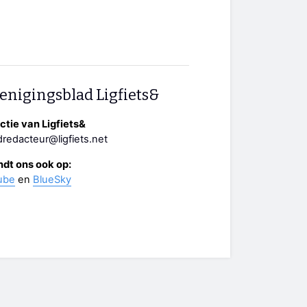
enigingsblad Ligfiets&
tie van Ligfiets&
redacteur@ligfiets.net
ndt ons ook op:
ube
en
BlueSky