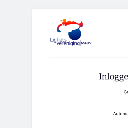
Inlogg
G
Automa