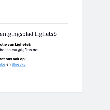
enigingsblad Ligfiets&
tie van Ligfiets&
redacteur@ligfiets.net
ndt ons ook op:
ube
en
BlueSky