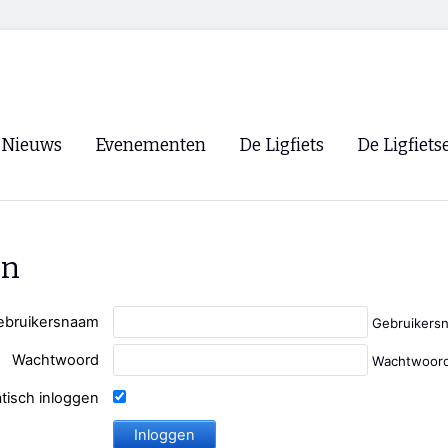
Nieuws
Evenementen
De Ligfiets
De Ligfiets
Voorpagina
Evenementen
Fietsen
Overzicht
Archief
Winkels
en
WK Ligfietsen 2026
Ligfietsvereningi
RSS
Lokale Fietsvere
ebruikersnaam
Gebruikers
Paastreffen
Wachtwoord
Wachtwoord
CycleVision
EHPVA & EuSup
tisch inloggen
Oliebollentocht
Forum ligfietser