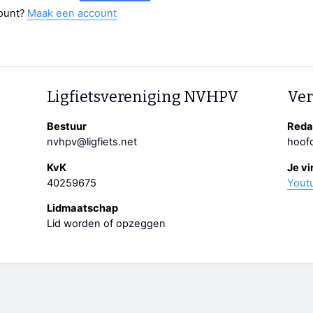
ount?
Maak een account
Ligfietsvereniging NVHPV
Ver
Bestuur
Redac
nvhpv@ligfiets.net
hoofd
KvK
Je vi
40259675
Yout
Lidmaatschap
Lid worden of opzeggen