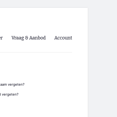
er
Vraag & Aanbod
Account
Inloggen
Registreren
ng NVHPV
nigingen
naam vergeten?
 vergeten?
ino 🡺
s.nl 🡺