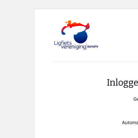
Inlogg
G
Automa