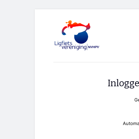
Inlogg
G
Automa