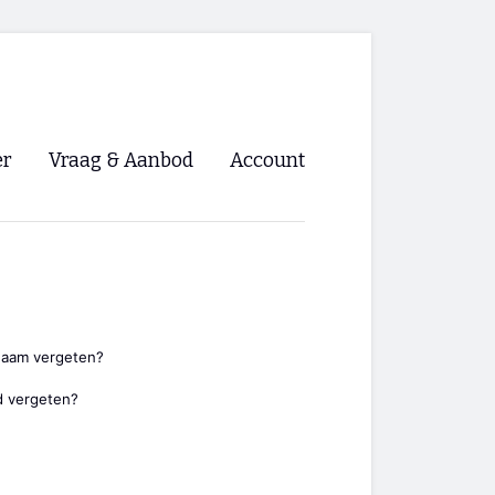
er
Vraag & Aanbod
Account
Inloggen
Registreren
ng NVHPV
nigingen
naam vergeten?
 vergeten?
ino 🡺
s.nl 🡺