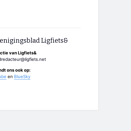
enigingsblad Ligfiets&
tie van Ligfiets&
redacteur@ligfiets.net
ndt ons ook op:
ube
en
BlueSky