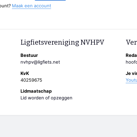
ount?
Maak een account
Ligfietsvereniging NVHPV
Ver
Bestuur
Redac
nvhpv@ligfiets.net
hoofd
KvK
Je vi
40259675
Yout
Lidmaatschap
Lid worden of opzeggen