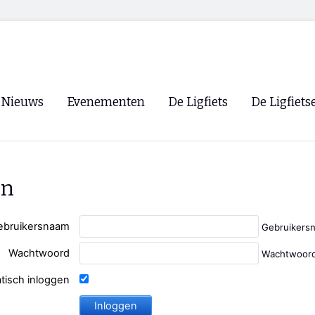
Nieuws
Evenementen
De Ligfiets
De Ligfiets
Voorpagina
Evenementen
Fietsen
Overzicht
Archief
Winkels
en
WK Ligfietsen 2026
Ligfietsvereningi
RSS
Lokale Fietsvere
ebruikersnaam
Gebruikers
Paastreffen
Wachtwoord
Wachtwoord
CycleVision
EHPVA & EuSup
tisch inloggen
Oliebollentocht
Forum ligfietser