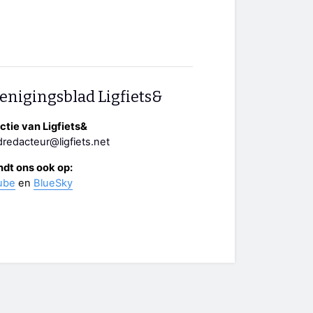
enigingsblad Ligfiets&
tie van Ligfiets&
redacteur@ligfiets.net
ndt ons ook op:
ube
en
BlueSky