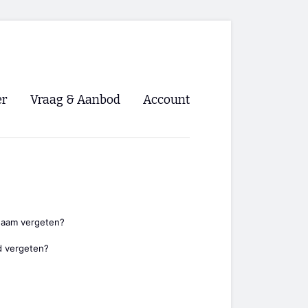
er
Vraag & Aanbod
Account
Inloggen
Registreren
ng NVHPV
nigingen
naam vergeten?
 vergeten?
ino 🡺
s.nl 🡺