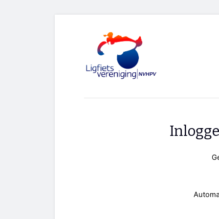
Inlogg
G
Automa