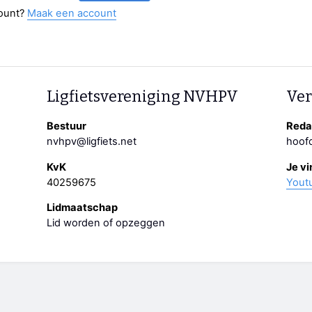
ount?
Maak een account
Ligfietsvereniging NVHPV
Ver
Bestuur
Redac
nvhpv@ligfiets.net
hoofd
KvK
Je vi
40259675
Yout
Lidmaatschap
Lid worden of opzeggen