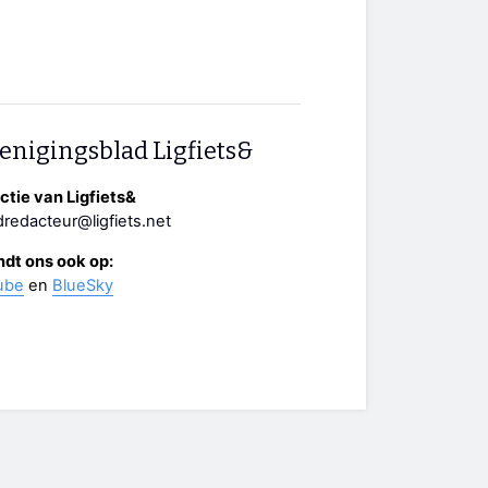
enigingsblad Ligfiets&
tie van Ligfiets&
redacteur@ligfiets.net
ndt ons ook op:
ube
en
BlueSky