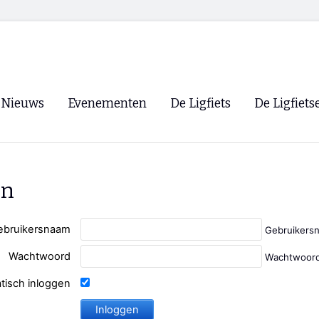
Nieuws
Evenementen
De Ligfiets
De Ligfiets
Voorpagina
Evenementen
Fietsen
Overzicht
Archief
Winkels
en
WK Ligfietsen 2026
Ligfietsvereningi
RSS
Lokale Fietsvere
ebruikersnaam
Gebruikers
Paastreffen
Wachtwoord
Wachtwoord
CycleVision
EHPVA & EuSup
tisch inloggen
Oliebollentocht
Forum ligfietser