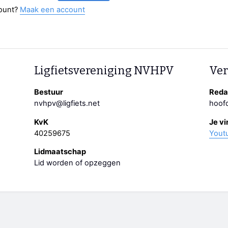
ount?
Maak een account
Ligfietsvereniging NVHPV
Ver
Bestuur
Redac
nvhpv@ligfiets.net
hoofd
KvK
Je vi
40259675
Yout
Lidmaatschap
Lid worden of opzeggen