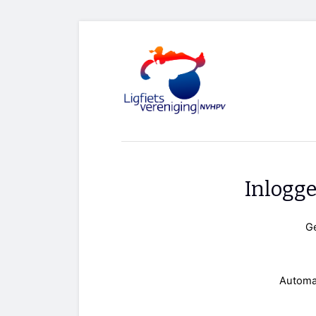
Inlogg
G
Automa