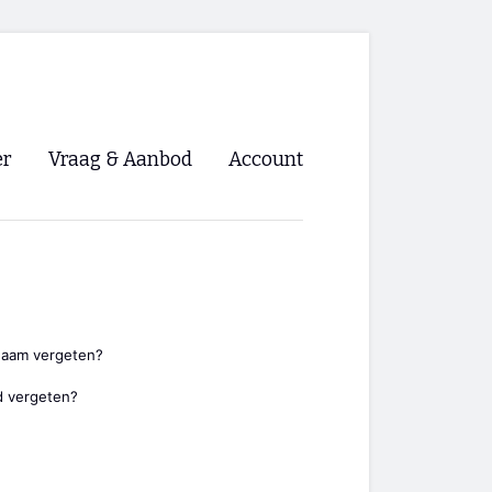
er
Vraag & Aanbod
Account
Inloggen
Registreren
ng NVHPV
nigingen
naam vergeten?
 vergeten?
ino 🡺
s.nl 🡺