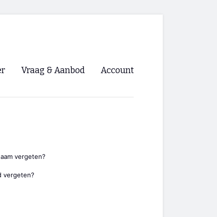
er
Vraag & Aanbod
Account
Inloggen
Registreren
ng NVHPV
nigingen
naam vergeten?
 vergeten?
ino 🡺
s.nl 🡺