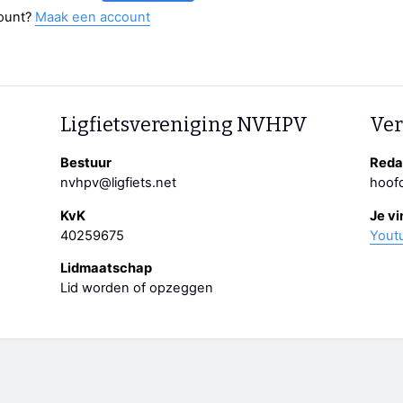
ount?
Maak een account
Ligfietsvereniging NVHPV
Ver
Bestuur
Redac
nvhpv@ligfiets.net
hoofd
KvK
Je vi
40259675
Yout
Lidmaatschap
Lid worden of opzeggen