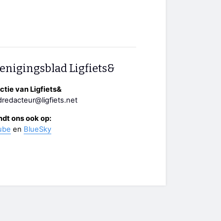
enigingsblad Ligfiets&
tie van Ligfiets&
redacteur@ligfiets.net
ndt ons ook op:
ube
en
BlueSky