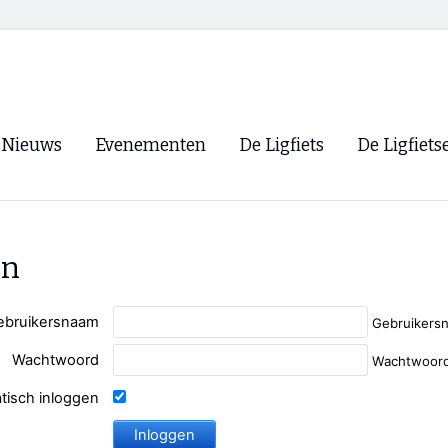
Nieuws
Evenementen
De Ligfiets
De Ligfiets
Voorpagina
Evenementen
Fietsen
Overzicht
Archief
Winkels
en
WK Ligfietsen 2026
Ligfietsvereningi
RSS
Lokale Fietsvere
ebruikersnaam
Gebruikers
Paastreffen
Wachtwoord
Wachtwoord
CycleVision
EHPVA & EuSup
tisch inloggen
Oliebollentocht
Forum ligfietser