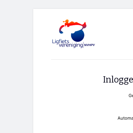
Inlogg
G
Automa