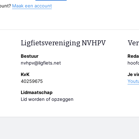
ount?
Maak een account
Ligfietsvereniging NVHPV
Ver
Bestuur
Redac
nvhpv@ligfiets.net
hoofd
KvK
Je vi
40259675
Yout
Lidmaatschap
Lid worden of opzeggen