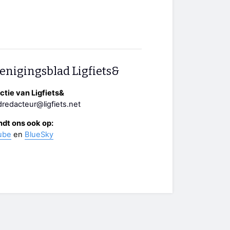
enigingsblad Ligfiets&
tie van Ligfiets&
redacteur@ligfiets.net
ndt ons ook op:
ube
en
BlueSky