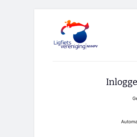
Inlogg
G
Automa