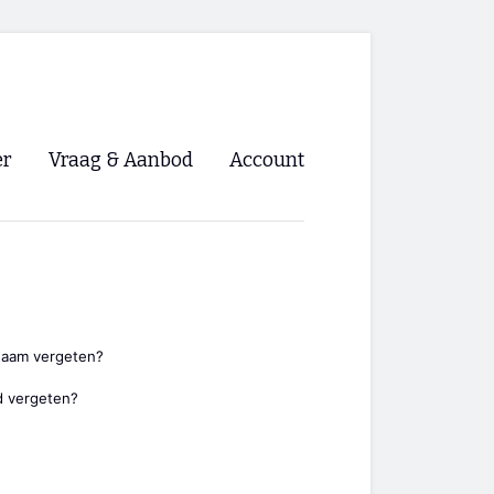
er
Vraag & Aanbod
Account
Inloggen
Registreren
ng NVHPV
nigingen
naam vergeten?
 vergeten?
ino 🡺
s.nl 🡺