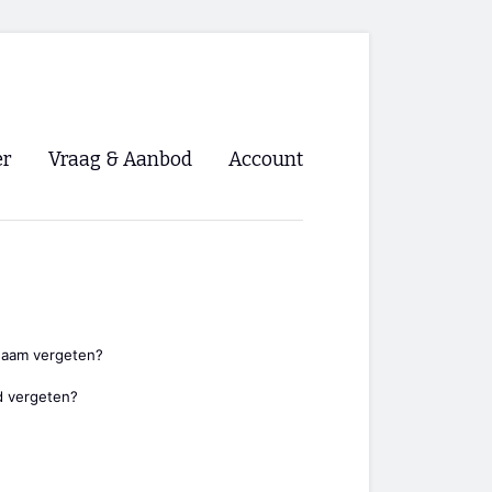
er
Vraag & Aanbod
Account
Inloggen
Registreren
ng NVHPV
nigingen
naam vergeten?
 vergeten?
ino 🡺
s.nl 🡺