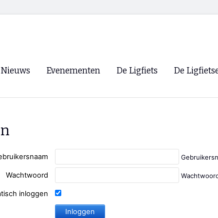
Nieuws
Evenementen
De Ligfiets
De Ligfiets
Voorpagina
Evenementen
Fietsen
Overzicht
Archief
Winkels
en
WK Ligfietsen 2026
Ligfietsvereningi
RSS
Lokale Fietsvere
ebruikersnaam
Gebruikers
Paastreffen
Wachtwoord
Wachtwoord
CycleVision
EHPVA & EuSup
tisch inloggen
Oliebollentocht
Forum ligfietser