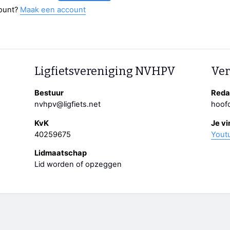
ount?
Maak een account
Ligfietsvereniging NVHPV
Ver
Bestuur
Redac
nvhpv@ligfiets.net
hoofd
KvK
Je vi
40259675
Yout
Lidmaatschap
Lid worden of opzeggen