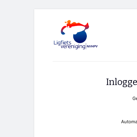
Inlogg
G
Automa