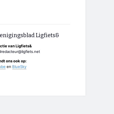
enigingsblad Ligfiets&
tie van Ligfiets&
redacteur@ligfiets.net
ndt ons ook op:
ube
en
BlueSky