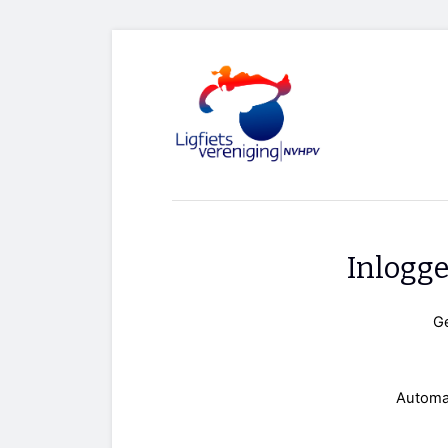
Inlogg
G
Automa