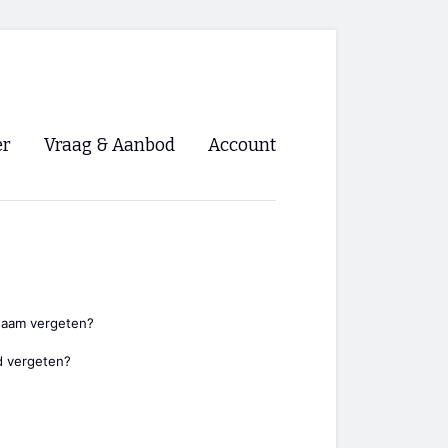
er
Vraag & Aanbod
Account
Inloggen
Registreren
ng NVHPV
nigingen
naam vergeten?
 vergeten?
ino 🡺
s.nl 🡺