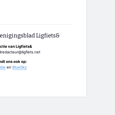
enigingsblad Ligfiets&
tie van Ligfiets&
redacteur@ligfiets.net
ndt ons ook op:
ube
en
BlueSky