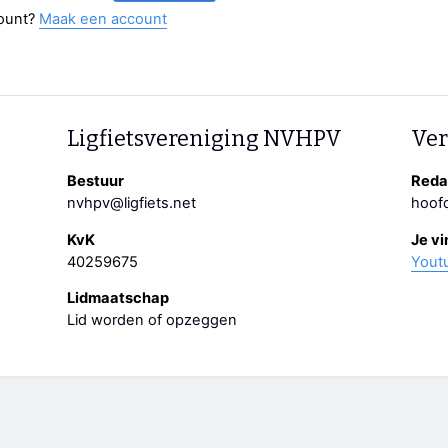
ount?
Maak een account
Ligfietsvereniging NVHPV
Ver
Bestuur
Redac
nvhpv@ligfiets.net
hoofd
KvK
Je vi
40259675
Yout
Lidmaatschap
Lid worden of opzeggen