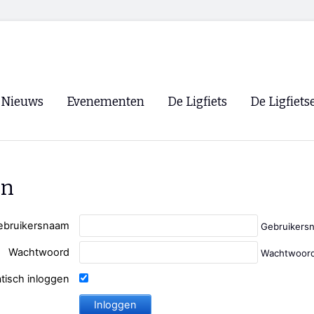
Nieuws
Evenementen
De Ligfiets
De Ligfiets
Voorpagina
Evenementen
Fietsen
Overzicht
Archief
Winkels
en
WK Ligfietsen 2026
Ligfietsvereningi
RSS
Lokale Fietsvere
ebruikersnaam
Gebruikers
Paastreffen
Wachtwoord
Wachtwoord
CycleVision
EHPVA & EuSup
tisch inloggen
Oliebollentocht
Forum ligfietser