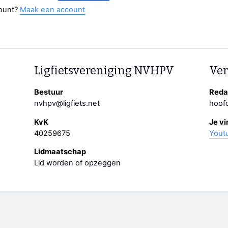
ount?
Maak een account
Ligfietsvereniging NVHPV
Ver
Bestuur
Redac
nvhpv@ligfiets.net
hoofd
KvK
Je vi
40259675
Yout
Lidmaatschap
Lid worden of opzeggen