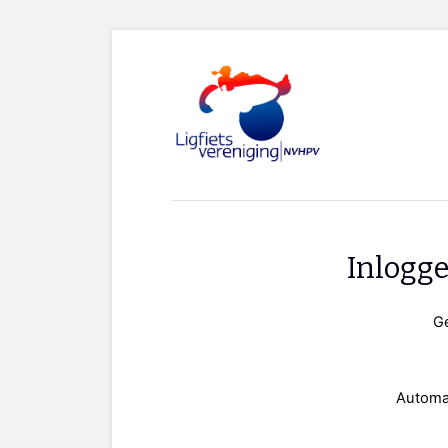
Inlogg
G
Automa