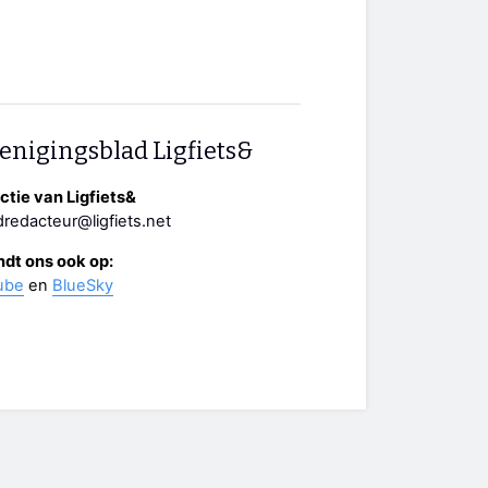
enigingsblad Ligfiets&
tie van Ligfiets&
redacteur@ligfiets.net
ndt ons ook op:
ube
en
BlueSky