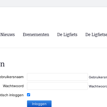
Nieuws
Evenementen
De Ligfiets
De Ligfiets
Voorpagina
Evenementen
Fietsen
Overzicht
Archief
Winkels
en
WK Ligfietsen 2026
Ligfietsvereningi
RSS
Lokale Fietsvere
ebruikersnaam
Gebruikers
Paastreffen
Wachtwoord
Wachtwoord
CycleVision
EHPVA & EuSup
tisch inloggen
Oliebollentocht
Forum ligfietser