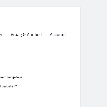
er
Vraag & Aanbod
Account
Inloggen
Registreren
ng NVHPV
nigingen
naam vergeten?
 vergeten?
ino 🡺
s.nl 🡺