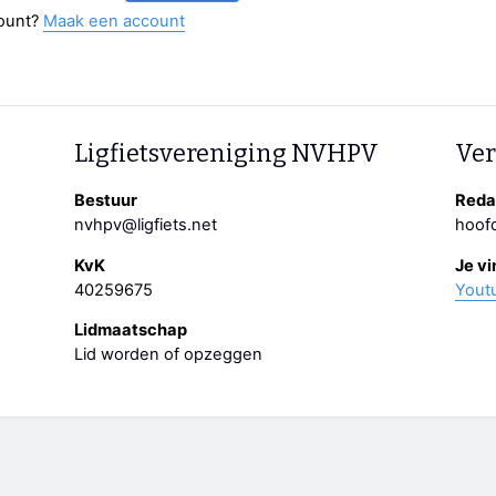
ount?
Maak een account
Ligfietsvereniging NVHPV
Ver
Bestuur
Redac
nvhpv@ligfiets.net
hoofd
KvK
Je vi
40259675
Yout
Lidmaatschap
Lid worden of opzeggen