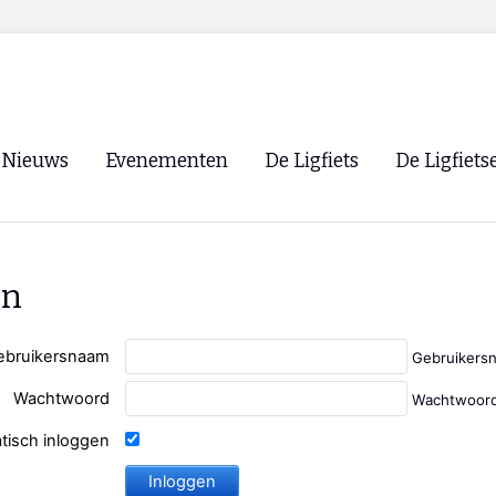
Nieuws
Evenementen
De Ligfiets
De Ligfiets
Voorpagina
Evenementen
Fietsen
Overzicht
Archief
Winkels
en
WK Ligfietsen 2026
Ligfietsvereningi
RSS
Lokale Fietsvere
ebruikersnaam
Gebruikers
Paastreffen
Wachtwoord
Wachtwoord
CycleVision
EHPVA & EuSup
tisch inloggen
Oliebollentocht
Forum ligfietser