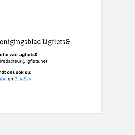
enigingsblad Ligfiets&
tie van Ligfiets&
redacteur@ligfiets.net
ndt ons ook op:
ube
en
BlueSky