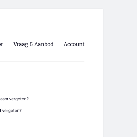
er
Vraag & Aanbod
Account
Inloggen
Registreren
ng NVHPV
nigingen
naam vergeten?
 vergeten?
ino 🡺
s.nl 🡺