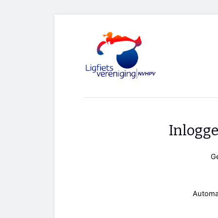
Inlogg
G
Automa