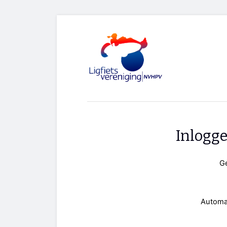
Inlogg
G
Automa