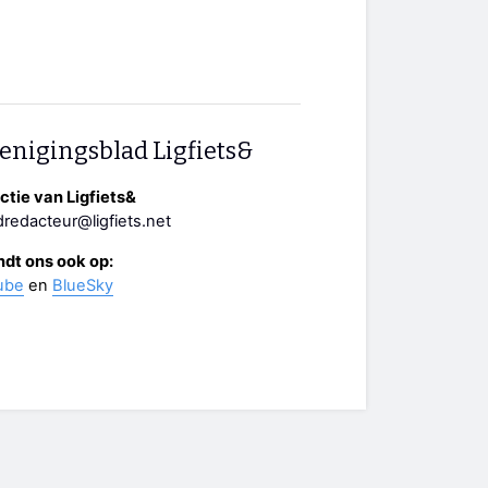
enigingsblad Ligfiets&
tie van Ligfiets&
redacteur@ligfiets.net
ndt ons ook op:
ube
en
BlueSky