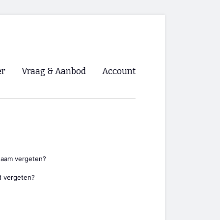
er
Vraag & Aanbod
Account
Inloggen
Registreren
ng NVHPV
nigingen
naam vergeten?
 vergeten?
ino 🡺
s.nl 🡺