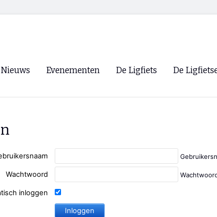
Nieuws
Evenementen
De Ligfiets
De Ligfiets
Voorpagina
Evenementen
Fietsen
Overzicht
Archief
Winkels
en
WK Ligfietsen 2026
Ligfietsvereningi
RSS
Lokale Fietsvere
ebruikersnaam
Gebruikers
Paastreffen
Wachtwoord
Wachtwoord
CycleVision
EHPVA & EuSup
tisch inloggen
Oliebollentocht
Forum ligfietser