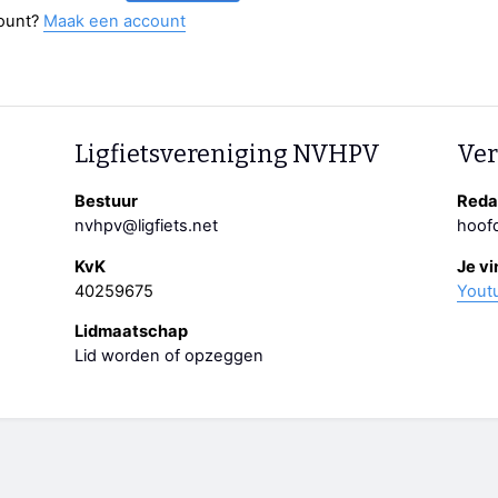
ount?
Maak een account
Ligfietsvereniging NVHPV
Ver
Bestuur
Redac
nvhpv@ligfiets.net
hoofd
KvK
Je vi
40259675
Yout
Lidmaatschap
Lid worden of opzeggen