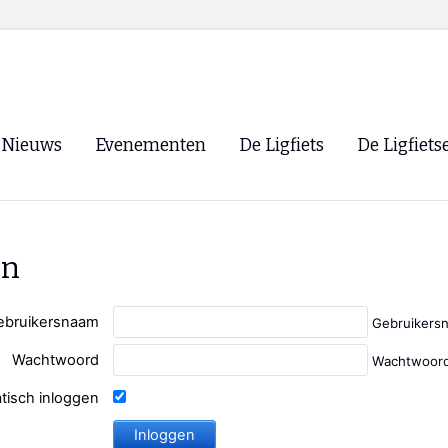
Nieuws
Evenementen
De Ligfiets
De Ligfiets
Voorpagina
Evenementen
Fietsen
Overzicht
Archief
Winkels
en
WK Ligfietsen 2026
Ligfietsvereningi
RSS
Lokale Fietsvere
ebruikersnaam
Gebruikers
Paastreffen
Wachtwoord
Wachtwoord
CycleVision
EHPVA & EuSup
tisch inloggen
Oliebollentocht
Forum ligfietser