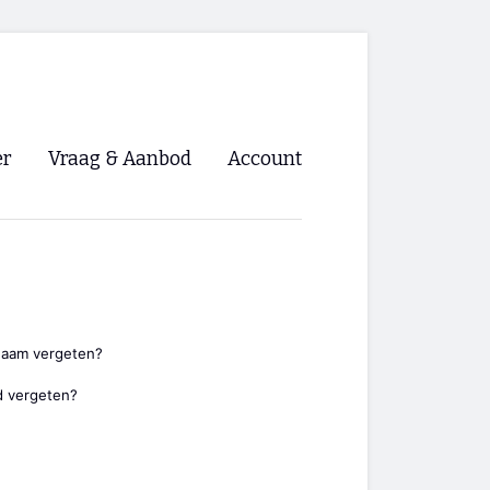
er
Vraag & Aanbod
Account
Inloggen
Registreren
ng NVHPV
nigingen
naam vergeten?
 vergeten?
ino 🡺
s.nl 🡺