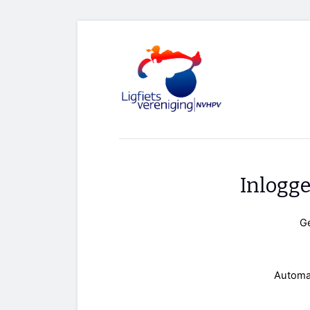
Inlogg
G
Automa