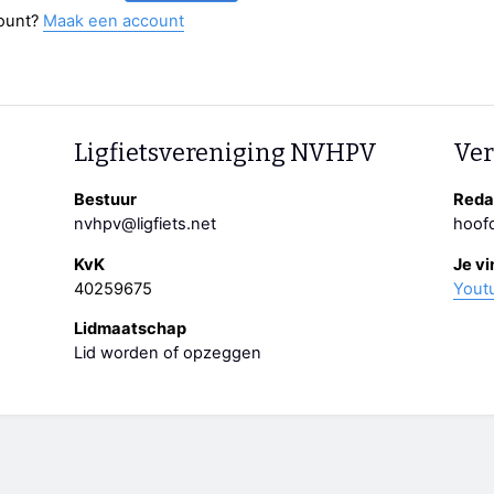
ount?
Maak een account
Ligfietsvereniging NVHPV
Ver
Bestuur
Redac
nvhpv@ligfiets.net
hoofd
KvK
Je vi
40259675
Yout
Lidmaatschap
Lid worden of opzeggen