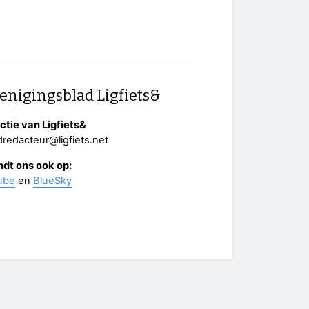
enigingsblad Ligfiets&
tie van Ligfiets&
redacteur@ligfiets.net
ndt ons ook op:
ube
en
BlueSky