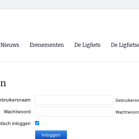
Nieuws
Evenementen
De Ligfiets
De Ligfiets
Voorpagina
Evenementen
Fietsen
Overzicht
Archief
Winkels
en
WK Ligfietsen 2026
Ligfietsvereningi
RSS
Lokale Fietsvere
ebruikersnaam
Gebruikers
Paastreffen
Wachtwoord
Wachtwoord
CycleVision
EHPVA & EuSup
tisch inloggen
Oliebollentocht
Forum ligfietser