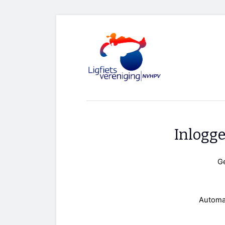
Inlogg
G
Automa