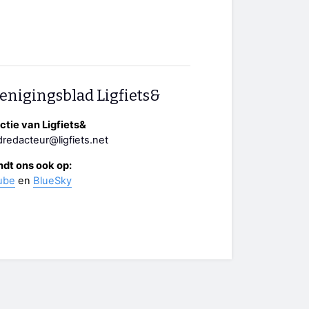
enigingsblad Ligfiets&
tie van Ligfiets&
redacteur@ligfiets.net
ndt ons ook op:
ube
en
BlueSky