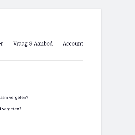
er
Vraag & Aanbod
Account
Inloggen
Registreren
ng NVHPV
nigingen
naam vergeten?
 vergeten?
ino 🡺
s.nl 🡺