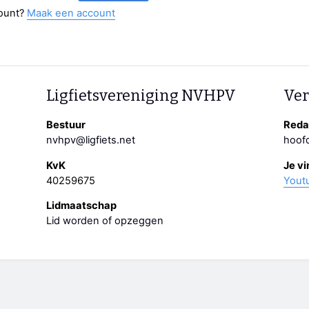
ount?
Maak een account
Ligfietsvereniging NVHPV
Ver
Bestuur
Redac
nvhpv@ligfiets.net
hoofd
KvK
Je vi
40259675
Yout
Lidmaatschap
Lid worden of opzeggen