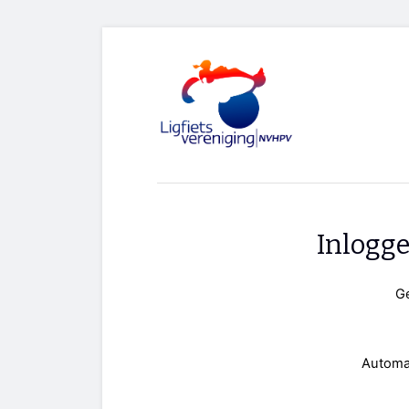
Inlogg
G
Automa