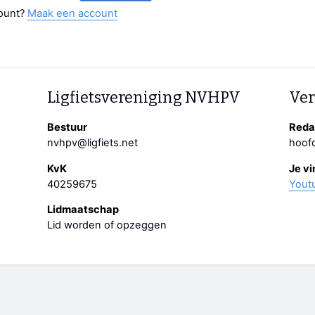
ount?
Maak een account
Ligfietsvereniging NVHPV
Ver
Bestuur
Redac
nvhpv@ligfiets.net
hoofd
KvK
Je vi
40259675
Yout
Lidmaatschap
Lid worden of opzeggen