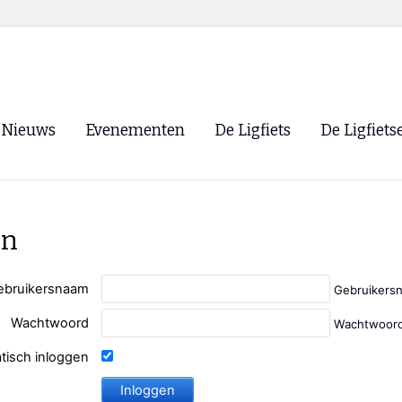
Nieuws
Evenementen
De Ligfiets
De Ligfiets
Voorpagina
Evenementen
Fietsen
Overzicht
Archief
Winkels
en
WK Ligfietsen 2026
Ligfietsvereningi
RSS
Lokale Fietsvere
ebruikersnaam
Gebruikers
Paastreffen
Wachtwoord
Wachtwoord
CycleVision
EHPVA & EuSup
tisch inloggen
Oliebollentocht
Forum ligfietser