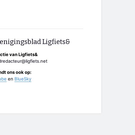
enigingsblad Ligfiets&
tie van Ligfiets&
redacteur@ligfiets.net
ndt ons ook op:
ube
en
BlueSky