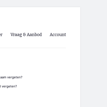
er
Vraag & Aanbod
Account
Inloggen
Registreren
ng NVHPV
nigingen
naam vergeten?
 vergeten?
ino 🡺
s.nl 🡺