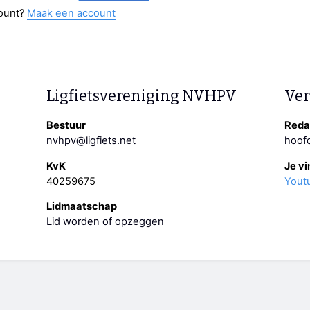
ount?
Maak een account
Ligfietsvereniging NVHPV
Ver
Bestuur
Redac
nvhpv@ligfiets.net
hoofd
KvK
Je vi
40259675
Yout
Lidmaatschap
Lid worden of opzeggen