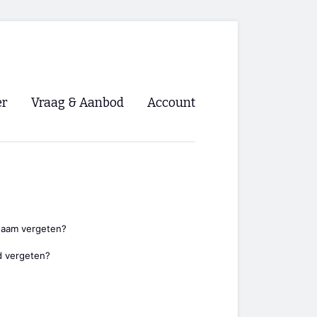
er
Vraag & Aanbod
Account
Inloggen
Registreren
ng NVHPV
nigingen
naam vergeten?
 vergeten?
ino 🡺
s.nl 🡺