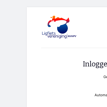
Inlogg
G
Automa