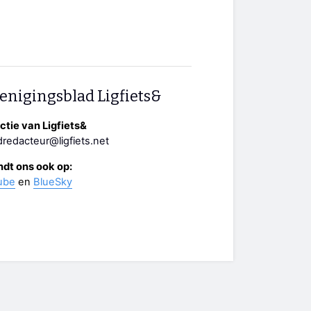
enigingsblad Ligfiets&
tie van Ligfiets&
redacteur@ligfiets.net
ndt ons ook op:
ube
en
BlueSky