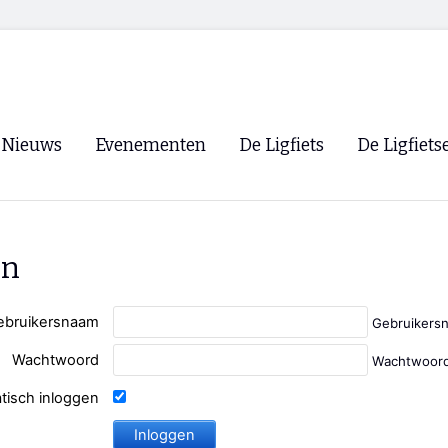
Nieuws
Evenementen
De Ligfiets
De Ligfiets
Voorpagina
Evenementen
Fietsen
Overzicht
Archief
Winkels
en
WK Ligfietsen 2026
Ligfietsvereningi
RSS
Lokale Fietsvere
ebruikersnaam
Gebruikers
Paastreffen
Wachtwoord
Wachtwoord
CycleVision
EHPVA & EuSup
tisch inloggen
Oliebollentocht
Forum ligfietser