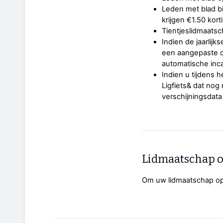
Leden met blad b
krijgen €1.50 kort
Tientjeslidmaatsc
Indien de jaarlij
een aangepaste co
automatische inca
Indien u tijdens h
Ligfiets& dat no
verschijningsdata 
Lidmaatschap 
Om uw lidmaatschap op 