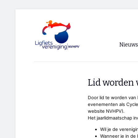
Nieuws
Voorpagi
Archief
Lid worden 
RSS
Door lid te worden van l
evenementen als Cycle V
website NVHPV).
Het jaarlidmaatschap inc
Wil je de verenigi
Wanneer je in de l