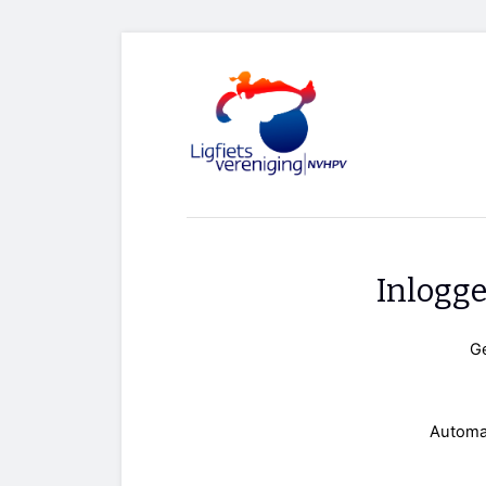
Inlogg
G
Automa