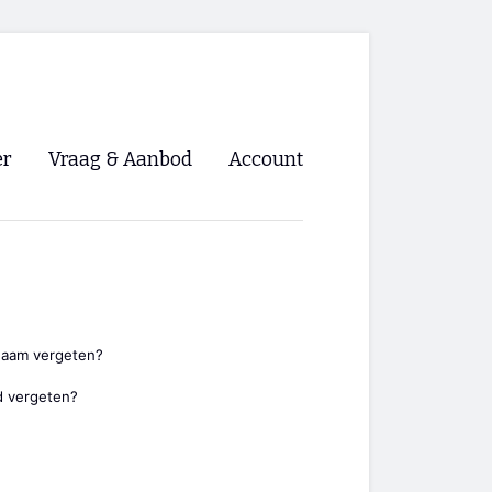
er
Vraag & Aanbod
Account
Inloggen
Registreren
ng NVHPV
nigingen
naam vergeten?
 vergeten?
ino 🡺
s.nl 🡺