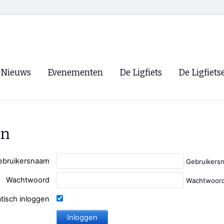
Nieuws
Evenementen
De Ligfiets
De Ligfiets
Voorpagina
Evenementen
Fietsen
Overzicht
Archief
Winkels
en
WK Ligfietsen 2026
Ligfietsvereningi
RSS
Lokale Fietsvere
ebruikersnaam
Gebruikers
Paastreffen
Wachtwoord
Wachtwoord
CycleVision
EHPVA & EuSup
tisch inloggen
Oliebollentocht
Forum ligfietser