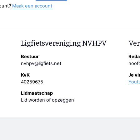
ount?
Maak een account
Ligfietsvereniging NVHPV
Ver
Bestuur
Redac
nvhpv@ligfiets.net
hoofd
KvK
Je vi
40259675
Yout
Lidmaatschap
Lid worden of opzeggen