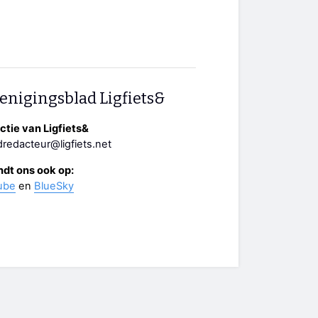
enigingsblad Ligfiets&
tie van Ligfiets&
redacteur@ligfiets.net
ndt ons ook op:
ube
en
BlueSky