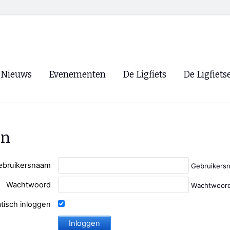
Nieuws
Evenementen
De Ligfiets
De Ligfiets
Voorpagina
Evenementen
Fietsen
Overzicht
Archief
Winkels
en
WK Ligfietsen 2026
Ligfietsvereningi
RSS
Lokale Fietsvere
ebruikersnaam
Gebruikers
Paastreffen
Wachtwoord
Wachtwoord
CycleVision
EHPVA & EuSup
tisch inloggen
Oliebollentocht
Forum ligfietser