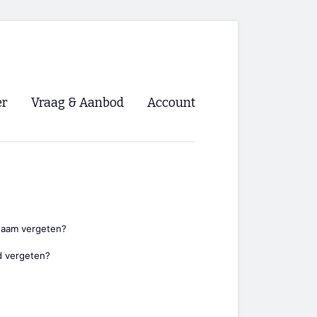
er
Vraag & Aanbod
Account
Inloggen
Registreren
ng NVHPV
nigingen
naam vergeten?
 vergeten?
ino 🡺
s.nl 🡺