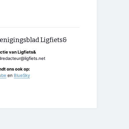
enigingsblad Ligfiets&
tie van Ligfiets&
redacteur@ligfiets.net
ndt ons ook op:
ube
en
BlueSky