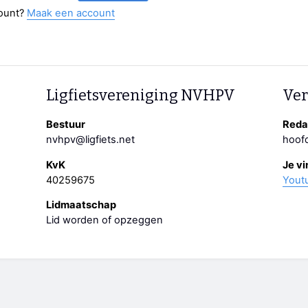
ount?
Maak een account
Ligfietsvereniging NVHPV
Ver
Bestuur
Redac
nvhpv@ligfiets.net
hoofd
KvK
Je vi
40259675
Yout
Lidmaatschap
Lid worden of opzeggen