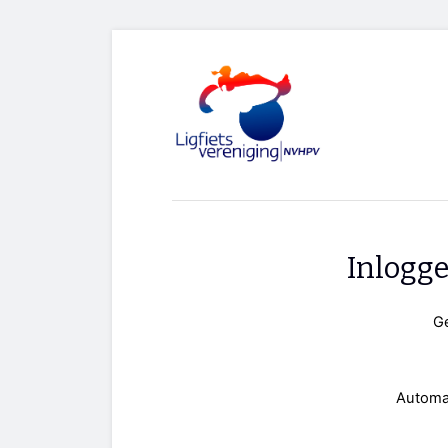
Inlogg
G
Automa