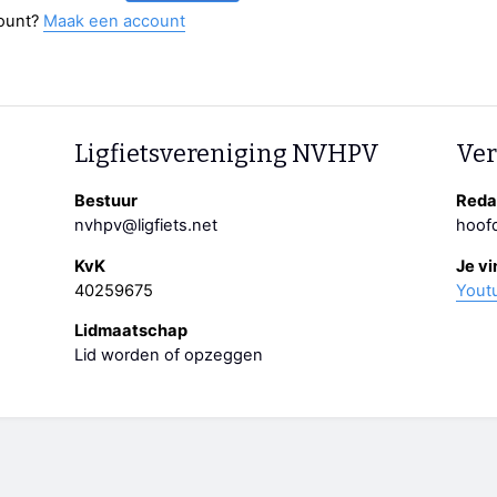
ount?
Maak een account
Ligfietsvereniging NVHPV
Ver
Bestuur
Redac
nvhpv@ligfiets.net
hoofd
KvK
Je vi
40259675
Yout
Lidmaatschap
Lid worden of opzeggen