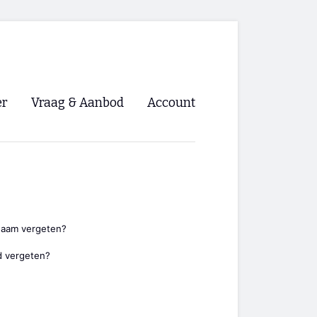
er
Vraag & Aanbod
Account
Inloggen
Registreren
ng NVHPV
nigingen
naam vergeten?
 vergeten?
ino 🡺
s.nl 🡺