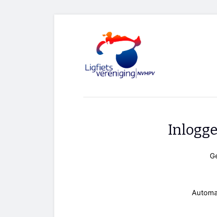
Inlogg
G
Automa