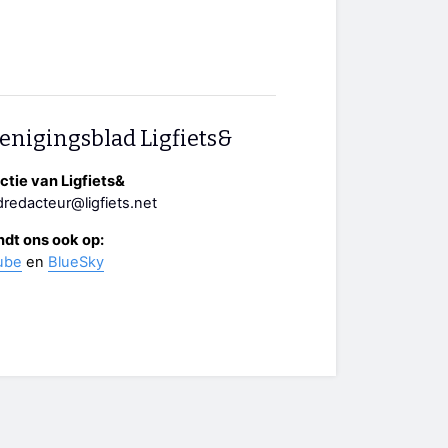
enigingsblad Ligfiets&
tie van Ligfiets&
redacteur@ligfiets.net
ndt ons ook op:
ube
en
BlueSky