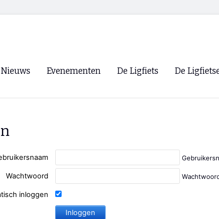
Nieuws
Evenementen
De Ligfiets
De Ligfiets
Voorpagina
Evenementen
Fietsen
Overzicht
Archief
Winkels
en
WK Ligfietsen 2026
Ligfietsvereningi
RSS
Lokale Fietsvere
ebruikersnaam
Gebruikers
Paastreffen
Wachtwoord
Wachtwoord
CycleVision
EHPVA & EuSup
tisch inloggen
Oliebollentocht
Forum ligfietser