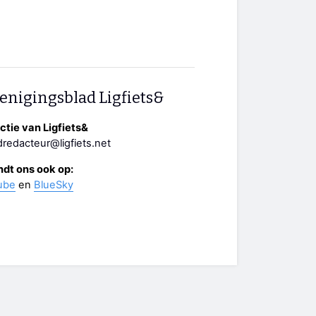
enigingsblad Ligfiets&
tie van Ligfiets&
redacteur@ligfiets.net
ndt ons ook op:
ube
en
BlueSky