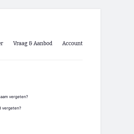
er
Vraag & Aanbod
Account
Inloggen
Registreren
ng NVHPV
nigingen
naam vergeten?
 vergeten?
ino 🡺
s.nl 🡺