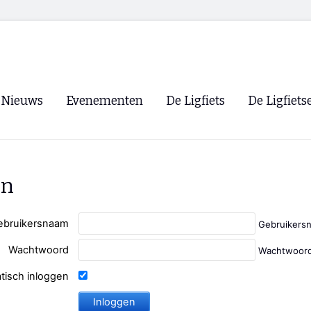
Nieuws
Evenementen
De Ligfiets
De Ligfiets
Voorpagina
Evenementen
Fietsen
Overzicht
Archief
Winkels
en
WK Ligfietsen 2026
Ligfietsvereningi
RSS
Lokale Fietsvere
ebruikersnaam
Gebruikers
Paastreffen
Wachtwoord
Wachtwoord
CycleVision
EHPVA & EuSup
tisch inloggen
Oliebollentocht
Forum ligfietser