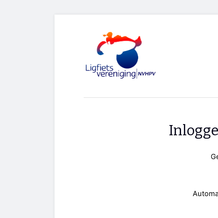
Inlogg
G
Automa