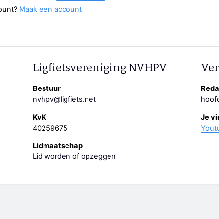
ount?
Maak een account
Ligfietsvereniging NVHPV
Ver
Bestuur
Redac
nvhpv@ligfiets.net
hoofd
KvK
Je vi
40259675
Yout
Lidmaatschap
Lid worden of opzeggen