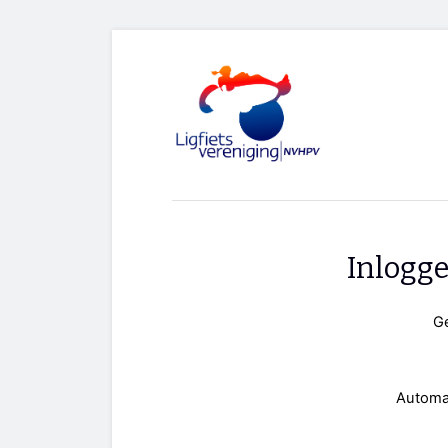
Inlogg
G
Automa