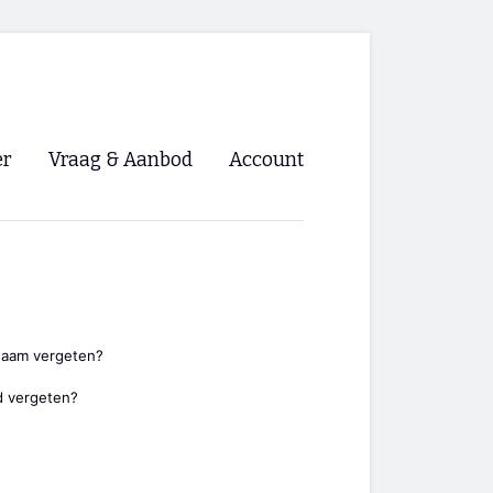
er
Vraag & Aanbod
Account
Inloggen
Registreren
ng NVHPV
nigingen
naam vergeten?
 vergeten?
ino 🡺
s.nl 🡺