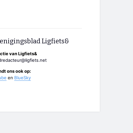
enigingsblad Ligfiets&
tie van Ligfiets&
redacteur@ligfiets.net
ndt ons ook op:
ube
en
BlueSky