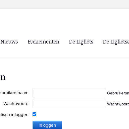
Nieuws
Evenementen
De Ligfiets
De Ligfiets
Voorpagina
Evenementen
Fietsen
Overzicht
Archief
Winkels
en
WK Ligfietsen 2026
Ligfietsvereningi
RSS
Lokale Fietsvere
ebruikersnaam
Gebruikers
Paastreffen
Wachtwoord
Wachtwoord
CycleVision
EHPVA & EuSup
tisch inloggen
Oliebollentocht
Forum ligfietser