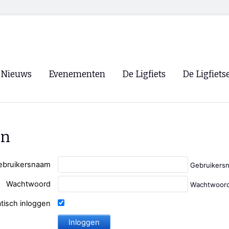
Nieuws
Evenementen
De Ligfiets
De Ligfiets
Voorpagina
Evenementen
Fietsen
Overzicht
Archief
Winkels
en
WK Ligfietsen 2026
Ligfietsvereningi
RSS
Lokale Fietsvere
ebruikersnaam
Gebruikers
Paastreffen
Wachtwoord
Wachtwoord
CycleVision
EHPVA & EuSup
tisch inloggen
Oliebollentocht
Forum ligfietser