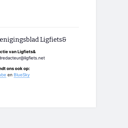
enigingsblad Ligfiets&
tie van Ligfiets&
redacteur@ligfiets.net
ndt ons ook op:
ube
en
BlueSky