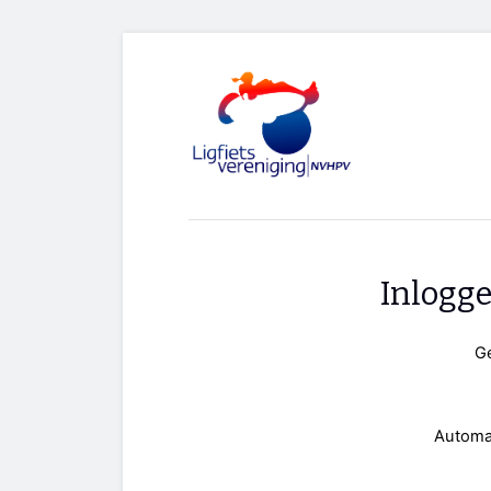
Inlogg
G
Automa