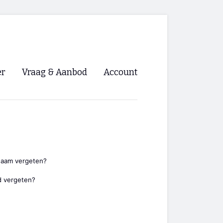
er
Vraag & Aanbod
Account
Inloggen
Registreren
ng NVHPV
nigingen
naam vergeten?
 vergeten?
ino 🡺
s.nl 🡺