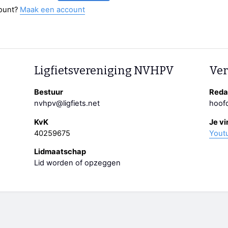
ount?
Maak een account
Ligfietsvereniging NVHPV
Ver
Bestuur
Redac
nvhpv@ligfiets.net
hoofd
KvK
Je vi
40259675
Yout
Lidmaatschap
Lid worden of opzeggen