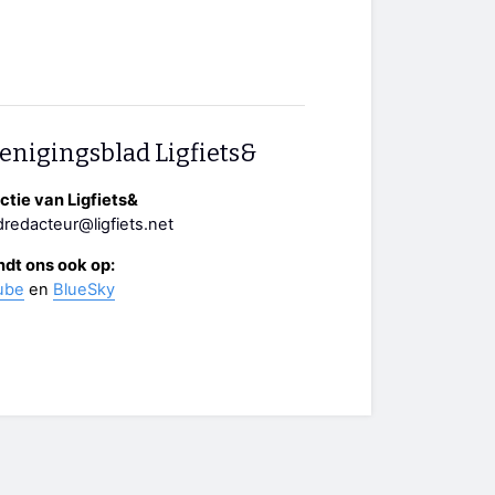
enigingsblad Ligfiets&
tie van Ligfiets&
redacteur@ligfiets.net
ndt ons ook op:
ube
en
BlueSky