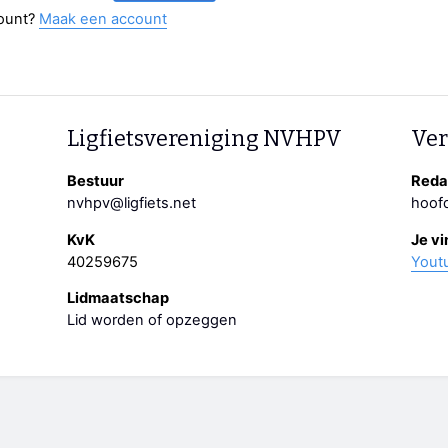
ount?
Maak een account
Ligfietsvereniging NVHPV
Ver
Bestuur
Redac
nvhpv@ligfiets.net
hoofd
KvK
Je vi
40259675
Yout
Lidmaatschap
Lid worden of opzeggen