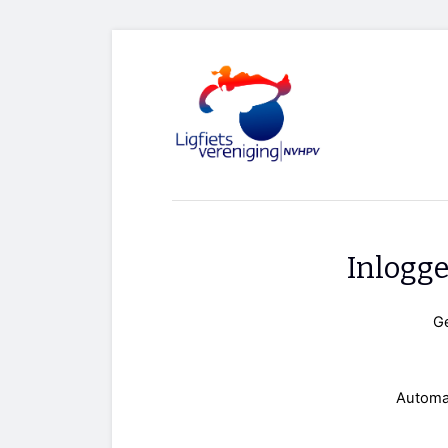
Inlogg
G
Automa