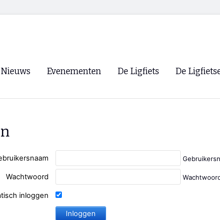
Nieuws
Evenementen
De Ligfiets
De Ligfiets
Voorpagina
Evenementen
Fietsen
Overzicht
Archief
Winkels
en
WK Ligfietsen 2026
Ligfietsvereningi
RSS
Lokale Fietsvere
ebruikersnaam
Gebruikers
Paastreffen
Wachtwoord
Wachtwoord
CycleVision
EHPVA & EuSup
tisch inloggen
Oliebollentocht
Forum ligfietser