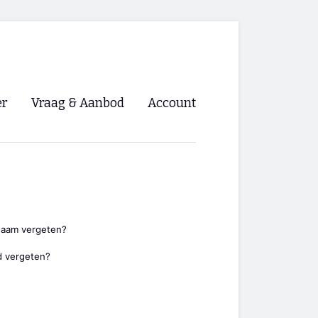
er
Vraag & Aanbod
Account
Inloggen
Registreren
ng NVHPV
nigingen
naam vergeten?
 vergeten?
ino 🡺
s.nl 🡺