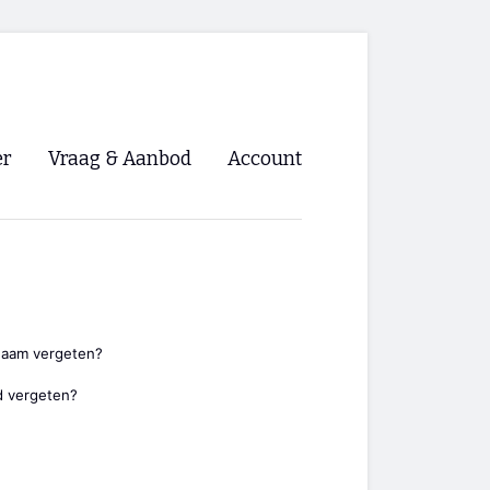
er
Vraag & Aanbod
Account
Inloggen
Registreren
ng NVHPV
nigingen
naam vergeten?
 vergeten?
ino 🡺
s.nl 🡺