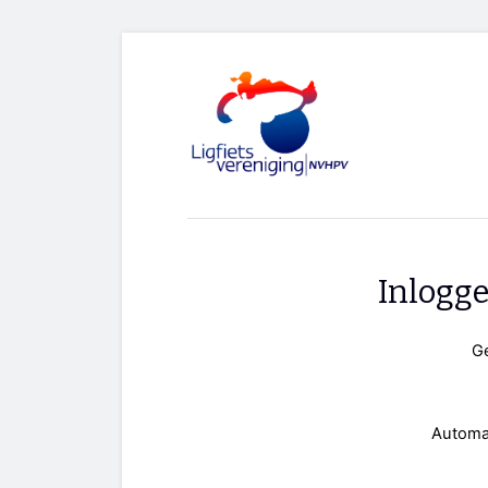
Inlogg
G
Automa