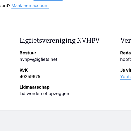
ount?
Maak een account
Ligfietsvereniging NVHPV
Ver
Bestuur
Redac
nvhpv@ligfiets.net
hoofd
KvK
Je vi
40259675
Yout
Lidmaatschap
Lid worden of opzeggen