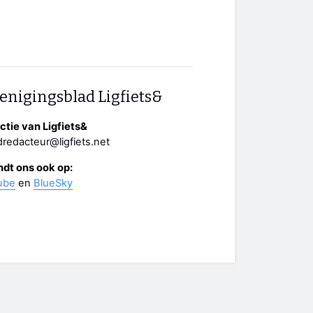
enigingsblad Ligfiets&
tie van Ligfiets&
redacteur@ligfiets.net
ndt ons ook op:
ube
en
BlueSky