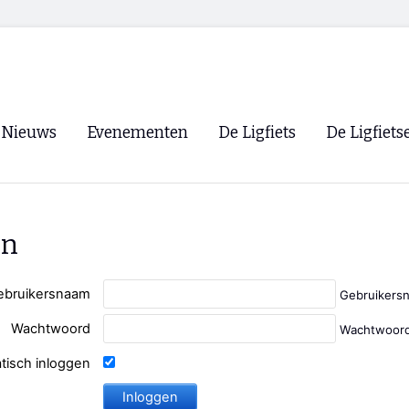
Nieuws
Evenementen
De Ligfiets
De Ligfiets
Voorpagina
Evenementen
Fietsen
Overzicht
Archief
Winkels
en
WK Ligfietsen 2026
Ligfietsvereningi
RSS
Lokale Fietsvere
ebruikersnaam
Gebruikers
Paastreffen
Wachtwoord
Wachtwoord
CycleVision
EHPVA & EuSup
tisch inloggen
Oliebollentocht
Forum ligfietser