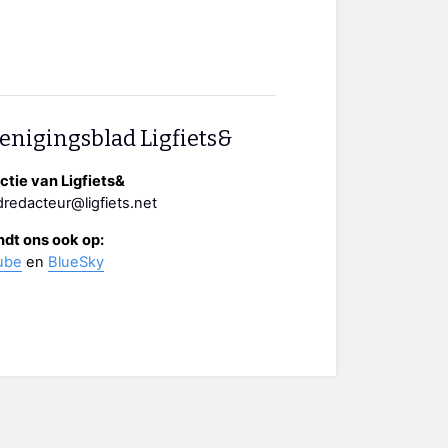
enigingsblad Ligfiets&
tie van Ligfiets&
redacteur@ligfiets.net
ndt ons ook op:
ube
en
BlueSky