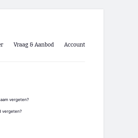
er
Vraag & Aanbod
Account
Inloggen
Registreren
ng NVHPV
nigingen
naam vergeten?
 vergeten?
ino 🡺
s.nl 🡺