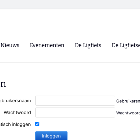
Nieuws
Evenementen
De Ligfiets
De Ligfiets
Voorpagina
Evenementen
Fietsen
Overzicht
Archief
Winkels
en
WK Ligfietsen 2026
Ligfietsvereningi
RSS
Lokale Fietsvere
ebruikersnaam
Gebruikers
Paastreffen
Wachtwoord
Wachtwoord
CycleVision
EHPVA & EuSup
tisch inloggen
Oliebollentocht
Forum ligfietser