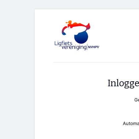
Inlogg
G
Automa