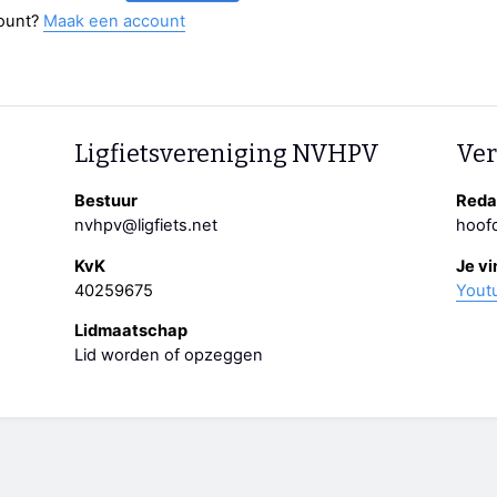
ount?
Maak een account
Ligfietsvereniging NVHPV
Ver
Bestuur
Redac
nvhpv@ligfiets.net
hoofd
KvK
Je vi
40259675
Yout
Lidmaatschap
Lid worden of opzeggen