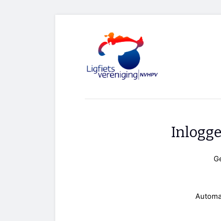
Inlogg
G
Automa