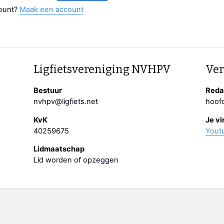
ount?
Maak een account
Ligfietsvereniging NVHPV
Ver
Bestuur
Redac
nvhpv@ligfiets.net
hoofd
KvK
Je vi
40259675
Yout
Lidmaatschap
Lid worden of opzeggen