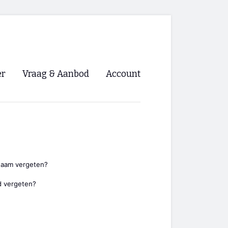
er
Vraag & Aanbod
Account
Inloggen
Registreren
ng NVHPV
nigingen
naam vergeten?
 vergeten?
ino 🡺
s.nl 🡺