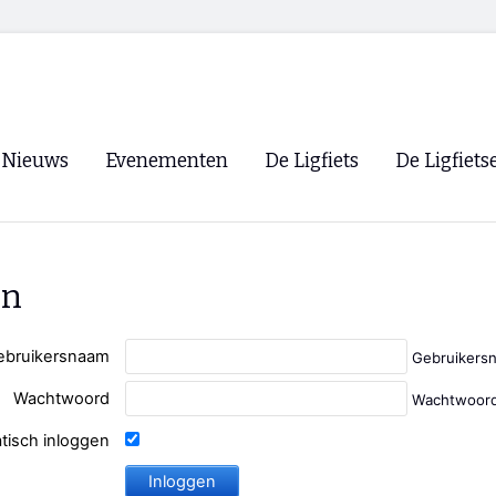
Nieuws
Evenementen
De Ligfiets
De Ligfiets
Voorpagina
Evenementen
Fietsen
Overzicht
Archief
Winkels
en
WK Ligfietsen 2026
Ligfietsvereningi
RSS
Lokale Fietsvere
ebruikersnaam
Gebruikers
Paastreffen
Wachtwoord
Wachtwoord
CycleVision
EHPVA & EuSup
tisch inloggen
Oliebollentocht
Forum ligfietser