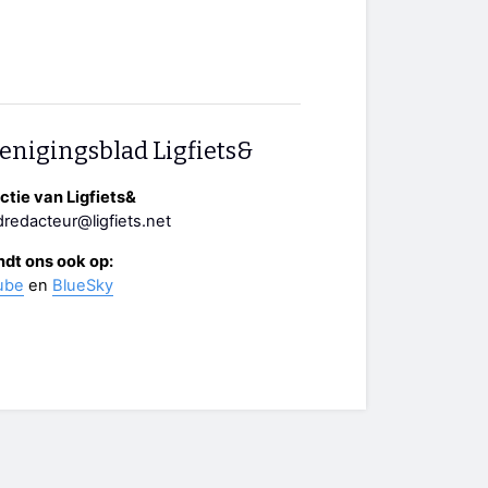
enigingsblad Ligfiets&
tie van Ligfiets&
redacteur@ligfiets.net
ndt ons ook op:
ube
en
BlueSky