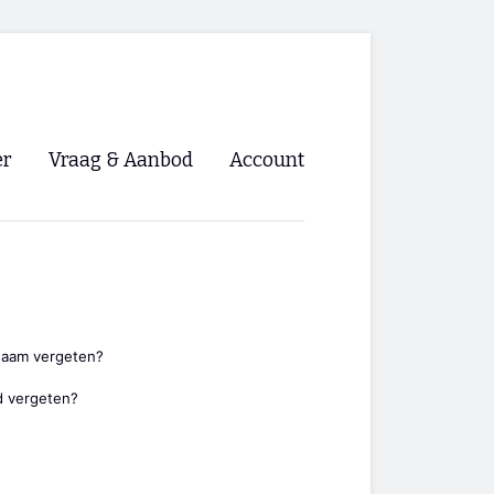
er
Vraag & Aanbod
Account
Inloggen
Registreren
ng NVHPV
nigingen
naam vergeten?
 vergeten?
ino 🡺
s.nl 🡺