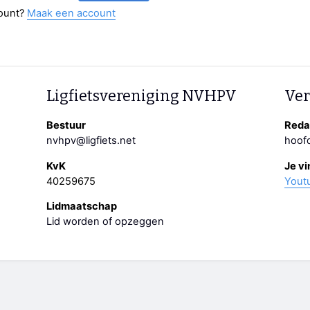
ount?
Maak een account
Ligfietsvereniging NVHPV
Ver
Bestuur
Redac
nvhpv@ligfiets.net
hoofd
KvK
Je vi
40259675
Yout
Lidmaatschap
Lid worden of opzeggen