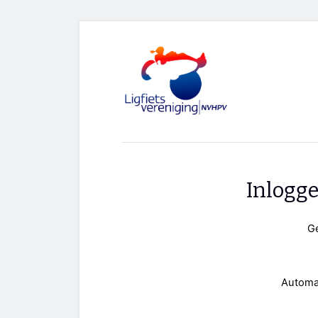
Inlogg
G
Automa