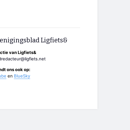
enigingsblad Ligfiets&
tie van Ligfiets&
redacteur@ligfiets.net
ndt ons ook op:
ube
en
BlueSky