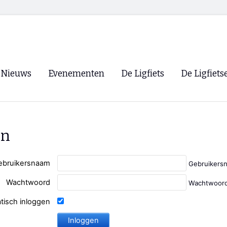
Nieuws
Evenementen
De Ligfiets
De Ligfiets
Voorpagina
Evenementen
Fietsen
Overzicht
Archief
Winkels
en
WK Ligfietsen 2026
Ligfietsvereningi
RSS
Lokale Fietsvere
ebruikersnaam
Gebruikers
Paastreffen
Wachtwoord
Wachtwoord
CycleVision
EHPVA & EuSup
tisch inloggen
Oliebollentocht
Forum ligfietser