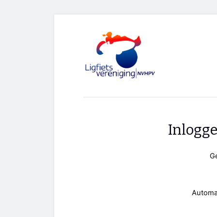
Inlogg
G
Automa