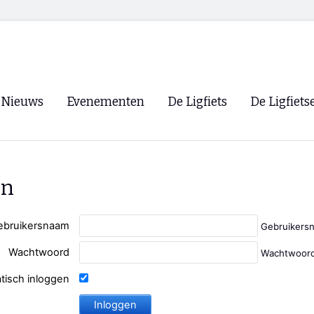
Nieuws
Evenementen
De Ligfiets
De Ligfiets
Voorpagina
Evenementen
Fietsen
Overzicht
Archief
Winkels
en
WK Ligfietsen 2026
Ligfietsvereningi
RSS
Lokale Fietsvere
ebruikersnaam
Gebruikers
Paastreffen
Wachtwoord
Wachtwoord
CycleVision
EHPVA & EuSup
tisch inloggen
Oliebollentocht
Forum ligfietser