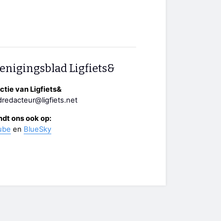
enigingsblad Ligfiets&
tie van Ligfiets&
redacteur@ligfiets.net
ndt ons ook op:
ube
en
BlueSky