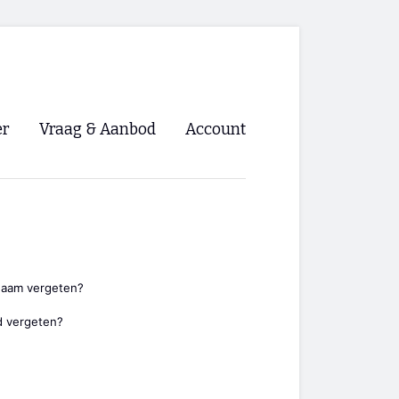
er
Vraag & Aanbod
Account
Inloggen
Registreren
ng NVHPV
nigingen
naam vergeten?
 vergeten?
ino 🡺
s.nl 🡺