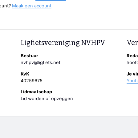
ount?
Maak een account
Ligfietsvereniging NVHPV
Ver
Bestuur
Redac
nvhpv@ligfiets.net
hoofd
KvK
Je vi
40259675
Yout
Lidmaatschap
Lid worden of opzeggen