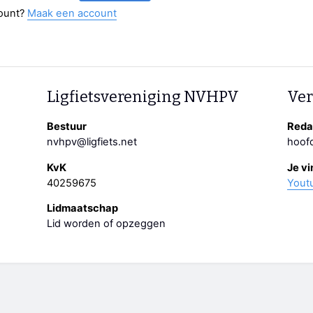
ount?
Maak een account
Ligfietsvereniging NVHPV
Ver
Bestuur
Redac
nvhpv@ligfiets.net
hoofd
KvK
Je vi
40259675
Yout
Lidmaatschap
Lid worden of opzeggen