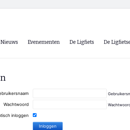
Nieuws
Evenementen
De Ligfiets
De Ligfiets
Voorpagina
Evenementen
Fietsen
Overzicht
Archief
Winkels
en
WK Ligfietsen 2026
Ligfietsvereningi
RSS
Lokale Fietsvere
ebruikersnaam
Gebruikers
Paastreffen
Wachtwoord
Wachtwoord
CycleVision
EHPVA & EuSup
tisch inloggen
Oliebollentocht
Forum ligfietser