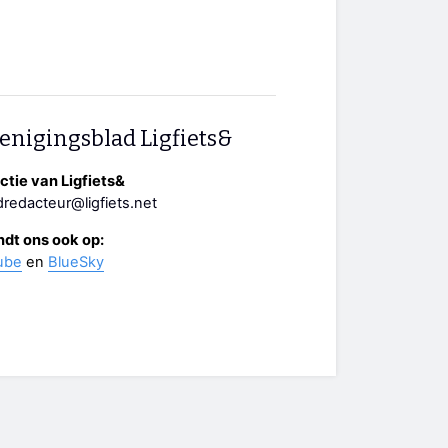
enigingsblad Ligfiets&
tie van Ligfiets&
redacteur@ligfiets.net
ndt ons ook op:
ube
en
BlueSky