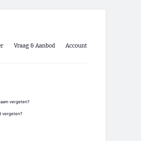
er
Vraag & Aanbod
Account
Inloggen
Registreren
ng NVHPV
nigingen
naam vergeten?
 vergeten?
ino 🡺
s.nl 🡺