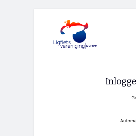
Inlogg
G
Automa