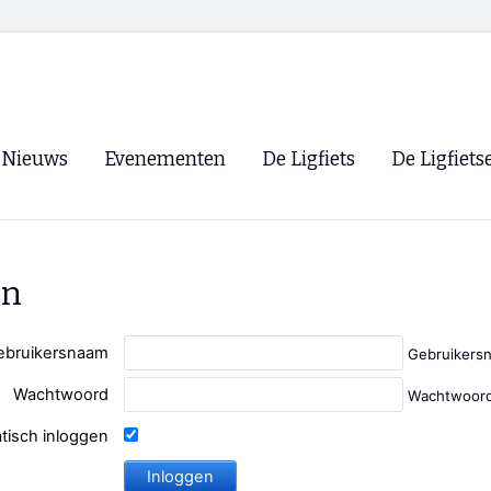
Nieuws
Evenementen
De Ligfiets
De Ligfiets
Voorpagina
Evenementen
Fietsen
Overzicht
Archief
Winkels
en
WK Ligfietsen 2026
Ligfietsvereningi
RSS
Lokale Fietsvere
ebruikersnaam
Gebruikers
Paastreffen
Wachtwoord
Wachtwoord
CycleVision
EHPVA & EuSup
tisch inloggen
Oliebollentocht
Forum ligfietser