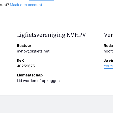
ount?
Maak een account
Ligfietsvereniging NVHPV
Ver
Bestuur
Redac
nvhpv@ligfiets.net
hoofd
KvK
Je vi
40259675
Yout
Lidmaatschap
Lid worden of opzeggen