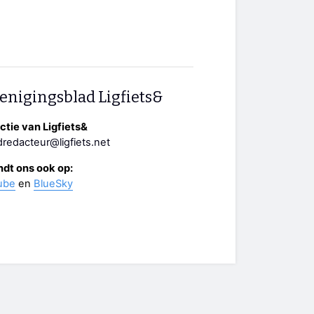
enigingsblad Ligfiets&
tie van Ligfiets&
redacteur@ligfiets.net
ndt ons ook op:
ube
en
BlueSky