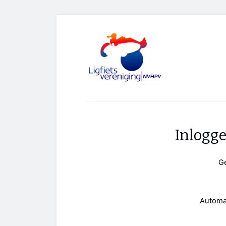
Inlogg
G
Automa