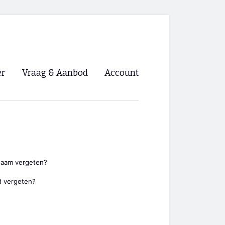
er
Vraag & Aanbod
Account
Inloggen
Registreren
ng NVHPV
nigingen
naam vergeten?
 vergeten?
ino 🡺
s.nl 🡺