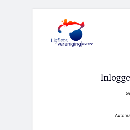
Inlogg
G
Automa