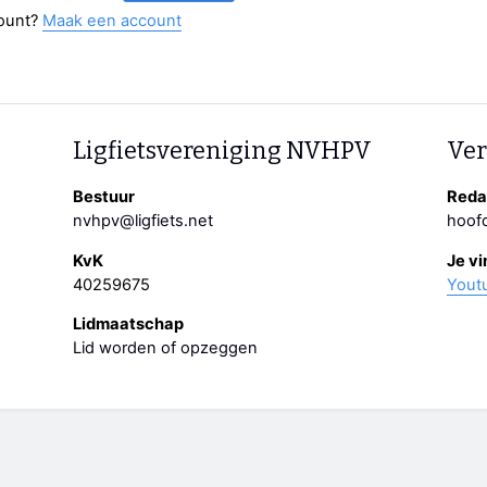
ount?
Maak een account
Ligfietsvereniging NVHPV
Ver
Bestuur
Redac
nvhpv@ligfiets.net
hoofd
KvK
Je vi
40259675
Yout
Lidmaatschap
Lid worden of opzeggen