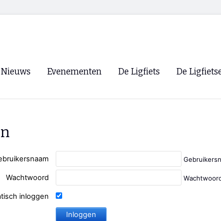
Nieuws
Evenementen
De Ligfiets
De Ligfiets
Voorpagina
Evenementen
Fietsen
Overzicht
Archief
Winkels
en
WK Ligfietsen 2026
Ligfietsvereningi
RSS
Lokale Fietsvere
ebruikersnaam
Gebruikers
Paastreffen
Wachtwoord
Wachtwoord
CycleVision
EHPVA & EuSup
tisch inloggen
Oliebollentocht
Forum ligfietser