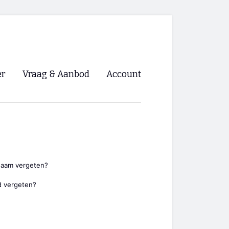
er
Vraag & Aanbod
Account
Inloggen
Registreren
ng NVHPV
nigingen
naam vergeten?
 vergeten?
ino 🡺
s.nl 🡺