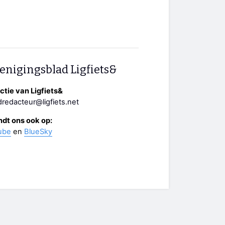
enigingsblad Ligfiets&
tie van Ligfiets&
redacteur@ligfiets.net
ndt ons ook op:
ube
en
BlueSky