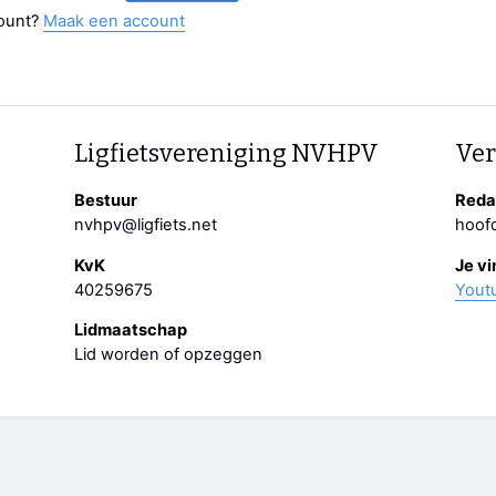
ount?
Maak een account
Ligfietsvereniging NVHPV
Ver
Bestuur
Redac
nvhpv@ligfiets.net
hoofd
KvK
Je vi
40259675
Yout
Lidmaatschap
Lid worden of opzeggen