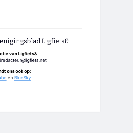
enigingsblad Ligfiets&
tie van Ligfiets&
redacteur@ligfiets.net
ndt ons ook op:
ube
en
BlueSky