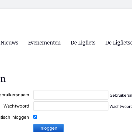
Nieuws
Evenementen
De Ligfiets
De Ligfiets
Voorpagina
Evenementen
Fietsen
Overzicht
Archief
Winkels
en
WK Ligfietsen 2026
Ligfietsvereningi
RSS
Lokale Fietsvere
ebruikersnaam
Gebruikers
Paastreffen
Wachtwoord
Wachtwoord
CycleVision
EHPVA & EuSup
tisch inloggen
Oliebollentocht
Forum ligfietser