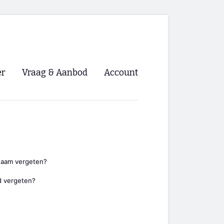
er
Vraag & Aanbod
Account
Inloggen
Registreren
ng NVHPV
nigingen
naam vergeten?
 vergeten?
ino 🡺
s.nl 🡺