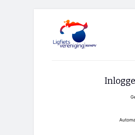
Inlogg
G
Automa